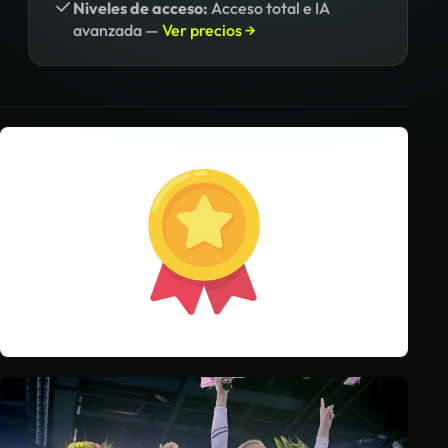
Niveles de acceso:
Acceso total e IA
avanzada —
Ver precios →