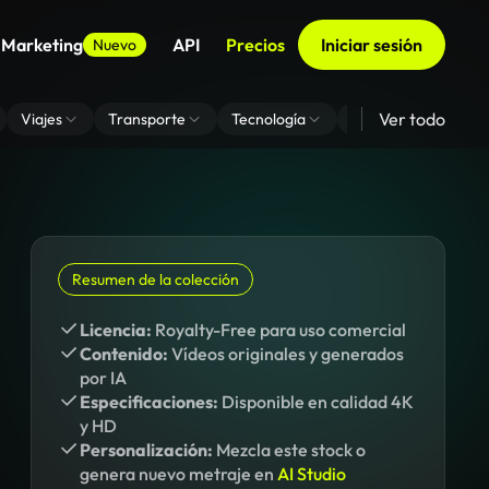
 Marketing
API
Precios
Iniciar sesión
Nuevo
Ver todo
Viajes
Transporte
Tecnología
Zoom De Fondo Virt
Resumen de la colección
Licencia:
Royalty-Free para uso comercial
Contenido:
Vídeos originales y generados
por IA
Especificaciones:
Disponible en calidad 4K
y HD
Personalización:
Mezcla este stock o
genera nuevo metraje en
AI Studio