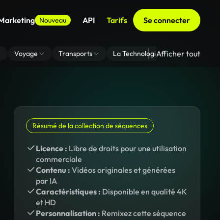
 Marketing
API
Tarifs
Se connecter
Nouveau
Afficher tout
Voyage
Transports
La Technologie
Zoom En Arri
Résumé de la collection de séquences
Licence :
Libre de droits pour une utilisation
commerciale
Contenu :
Vidéos originales et générées
par IA
Caractéristiques :
Disponible en qualité 4K
et HD
Personnalisation :
Remixez cette séquence