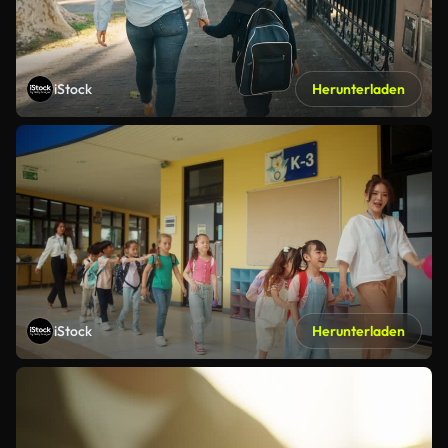
iStock
Herunterladen
iStock
Herunterladen