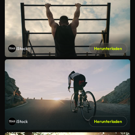
iStock
Herunterladen
iStock
Herunterladen