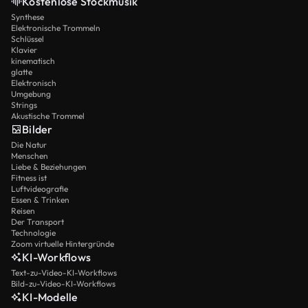
Kostenlose Stockmusik
Synthese
Elektronische Trommeln
Schlüssel
Klavier
kinematisch
glatte
Elektronisch
Umgebung
Strings
Akustische Trommel
Bilder
Die Natur
Menschen
Liebe & Beziehungen
Fitness ist
Luftvideografie
Essen & Trinken
Reisen
Der Transport
Technologie
Zoom virtuelle Hintergründe
KI-Workflows
Text-zu-Video-KI-Workflows
Bild-zu-Video-KI-Workflows
KI-Modelle