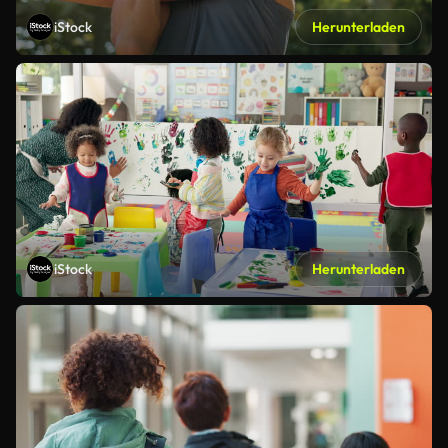
iStock
Herunterladen
iStock
Herunterladen