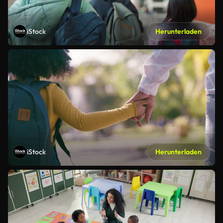
iStock
Herunterladen
iStock
Herunterladen