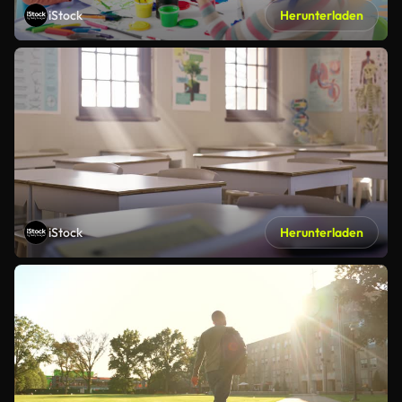
iStock
Herunterladen
iStock
Herunterladen