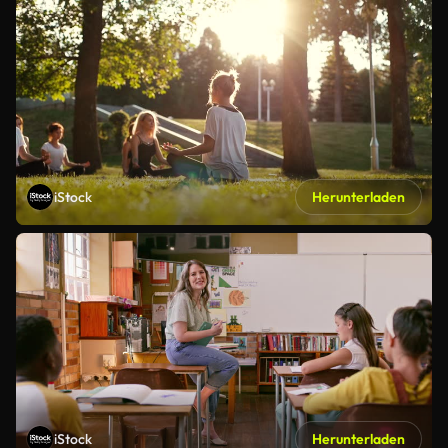
iStock
Herunterladen
iStock
Herunterladen