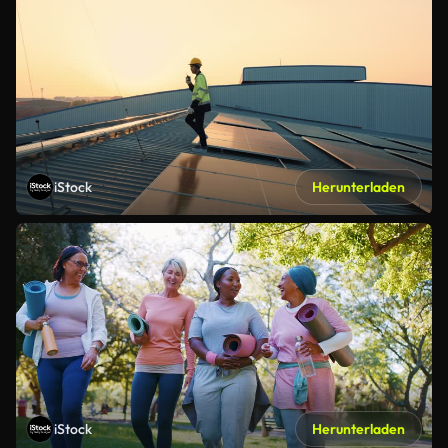
iStock
Herunterladen
iStock
Herunterladen