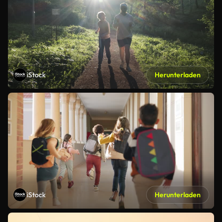
iStock
Herunterladen
iStock
Herunterladen