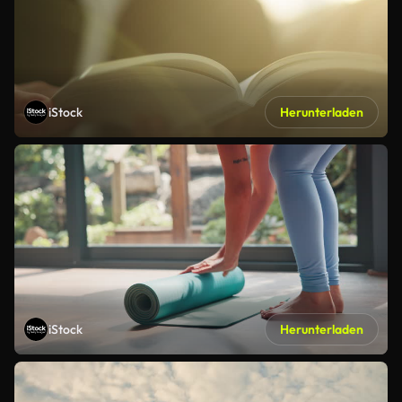
iStock
Herunterladen
iStock
Herunterladen