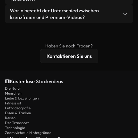
eigenständiges Produkt weiterverkaufen oder
Sie erhalten sauberes, sofort einsatzbereites
weiterverbreiten.
Ja. Sie dürfen unsere Videos gerne kürzen,
Worin besteht der Unterschied zwischen
Videomaterial.
bearbeiten oder neu zusammenstellen. Achten Sie
lizenzfreien und Premium-Videos?
nur darauf, dass das Endprodukt unserer Lizenz
Lizenzfreie Videos beinhalten kommerzielle
entspricht und nicht als ungeschnittenes
Nutzungsrechte, während Premium-Inhalte
Stockmaterial weiterverbreitet wird.
exklusives Filmmaterial, 4K-Auflösung und
Haben Sie noch Fragen?
erweiterten Lizenzschutz bieten.
Kontaktieren Sie uns
Kostenlose Stockvideos
Die Natur
Menschen
Liebe & Beziehungen
Fitness ist
Luftvideografie
Essen & Trinken
Reisen
Der Transport
Technologie
Zoom virtuelle Hintergründe