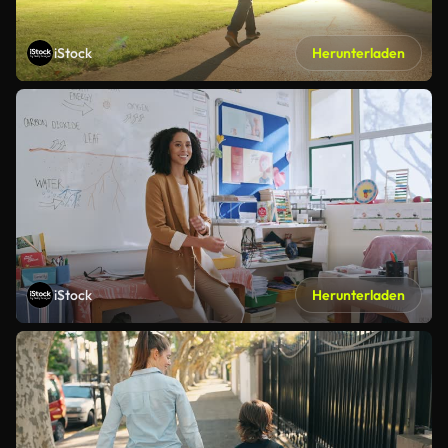
iStock
Herunterladen
iStock
Herunterladen