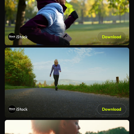
iStock
Download
iStock
Download