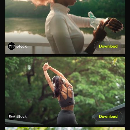
iStock
Download
iStock
Download