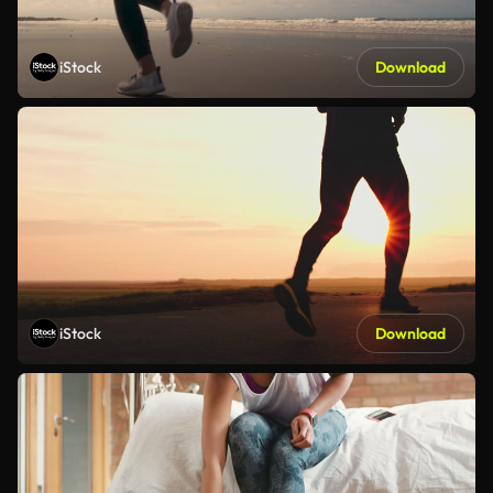
iStock
Download
iStock
Download