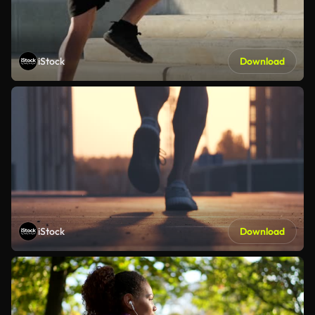
iStock
Download
iStock
Download