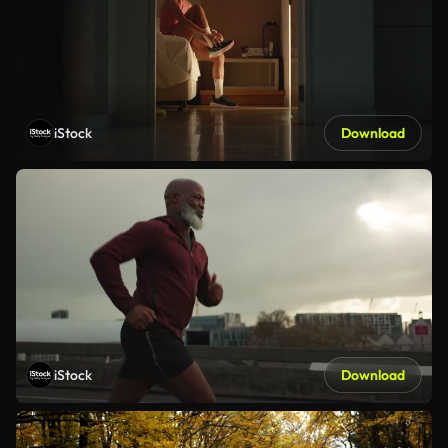
iStock
Download
iStock
Download