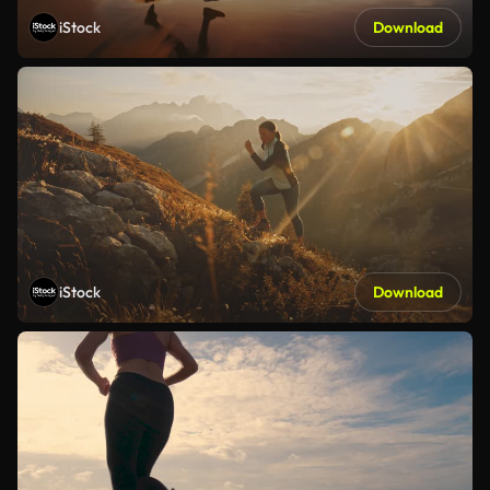
iStock
Download
iStock
Download