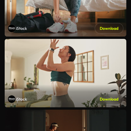
iStock
Download
iStock
Download