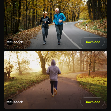
iStock
Download
iStock
Download