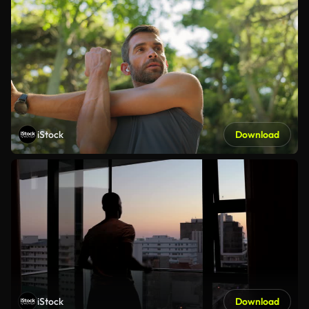
iStock
Download
iStock
Download