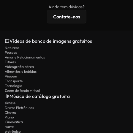
imagens exclusivas, resolução 4K e proteções de
Ainda tem dúvidas?
licenciamento estendidas.
Contate-nos
Vídeos de banco de imagens gratuitos
Natureza
Pessoas
Amor e Relacionamentos
Fitness
Videografia aérea
Alimentos e bebidas
Viagem
Transporte
Tecnologia
Zoom de fundo virtual
Música de catálogo gratuita
síntese
Drums Eletrônicos
Chaves
Piano
Cinemática
suave
eletrônico