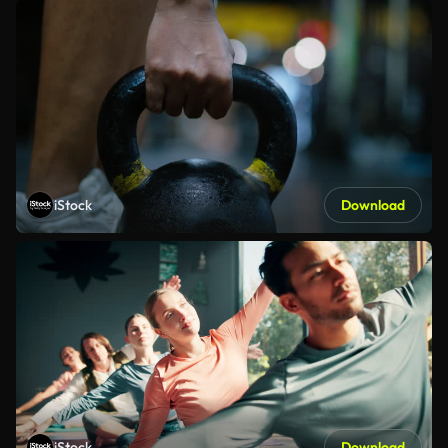
iStock
Download
iStock
Download