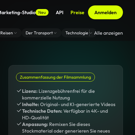
arketing-Studio
API
Preise
Anmelden
Neu
Alle anzeigen
Reisen
Der Transport
Technologie
Zoom Virtuelle H
Zusammenfassung der Filmsammlung
Lizenz:
Lizenzgebührenfrei für die
kommerzielle Nutzung
Inhalte:
Original- und KI-generierte Videos
Technische Daten:
Verfügbar in 4K- und
HD-Qualität
Anpassung:
Remixen Sie dieses
Stockmaterial oder generieren Sie neues