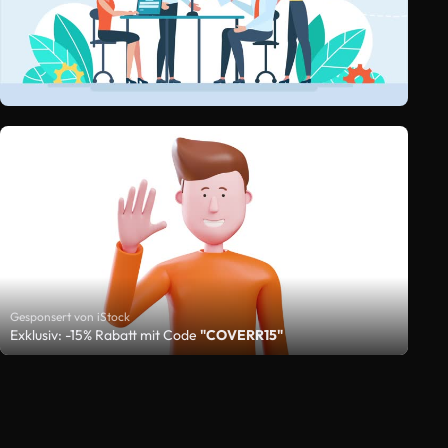
Gesponsert von iStock
Exklusiv: -15% Rabatt mit Code
"COVERR15"