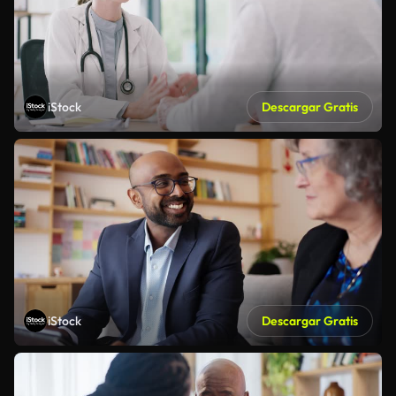
iStock
Descargar Gratis
iStock
Descargar Gratis