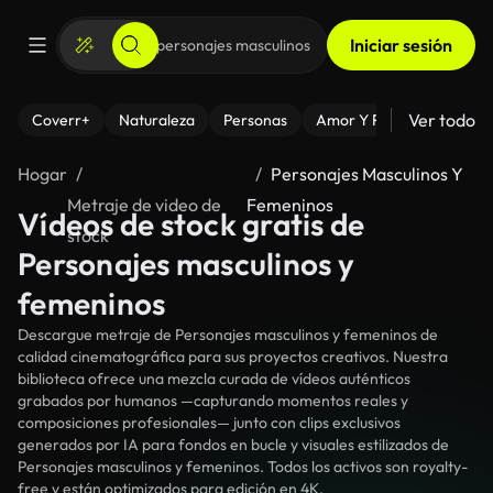
Iniciar sesión
Ver todo
Coverr+
Naturaleza
Personas
Amor Y Relaciones
El
Hogar
Personajes Masculinos Y
Metraje de video de
Femeninos
Vídeos de stock gratis de
stock
Personajes masculinos y
femeninos
Descargue metraje de Personajes masculinos y femeninos de
calidad cinematográfica para sus proyectos creativos. Nuestra
biblioteca ofrece una mezcla curada de vídeos auténticos
grabados por humanos —capturando momentos reales y
composiciones profesionales— junto con clips exclusivos
generados por IA para fondos en bucle y visuales estilizados de
Personajes masculinos y femeninos. Todos los activos son royalty-
free y están optimizados para edición en 4K.