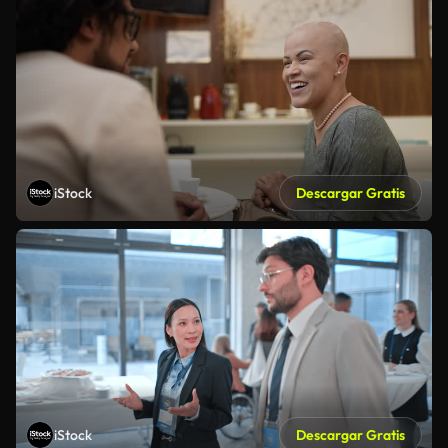
iStock
Descargar Gratis
iStock
Descargar Gratis