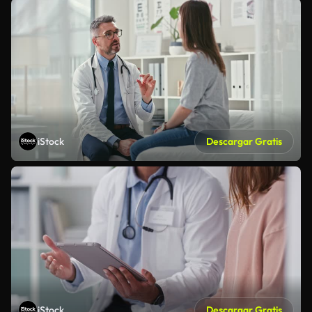
iStock
Descargar Gratis
iStock
Descargar Gratis