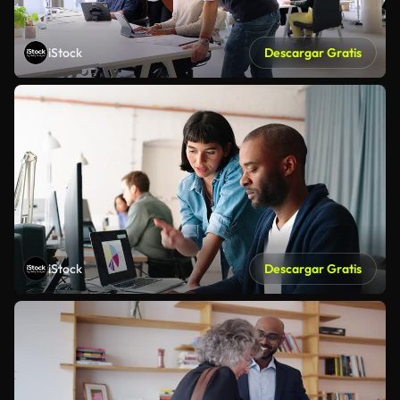
iStock
Descargar Gratis
iStock
Descargar Gratis