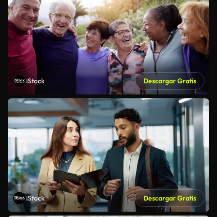
iStock
Descargar Gratis
iStock
Descargar Gratis