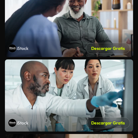
iStock
Descargar Gratis
iStock
Descargar Gratis