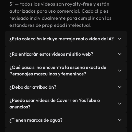
Sí — todos los vídeos son royalty-free y están
autorizados para uso comercial. Cada clip es
revisado individualmente para cumplir con los
estándares de propiedad intelectual.
¿Esta colección incluye metraje real o vídeo de IA?
Ambos. Es una biblioteca híbrida de metraje real
¿Ralentizarán estos vídeos mi sitio web?
relacionado con Personajes masculinos y
femeninos y vídeos generados por IA. Todo está
No si selecciona nuestras versiones optimizadas
¿Qué pasa si no encuentro la escena exacta de
claramente etiquetado.
para web, diseñadas específicamente para uso de
Personajes masculinos y femeninos?
fondo y para mantener un rendimiento óptimo de
Puedes crear una al instante usando Coverr AI
métricas como LCP.
¿Debo dar atribución?
Studio. Describe la escena, como "Personajes
masculinos y femeninos al atardecer", y la IA la
No es necesario. Todos los vídeos en nuestra
¿Puedo usar vídeos de Coverr en YouTube o
generará en segundos conforme a nuestros
biblioteca son royalty-free, aunque siempre se
anuncios?
estándares.
agradece la mención.
Sí. Todo el metraje puede usarse en vídeos
¿Tienen marcas de agua?
monetizados y anuncios, siempre que no se
redistribuya el metraje en sí como producto
No. Ninguno de nuestros vídeos incluye marcas de