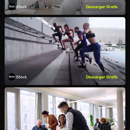
iStock
Descargar Gratis
iStock
Descargar Gratis