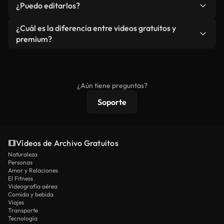
¿Puedo editarlos?
independiente.
agua. Obtendrá metraje limpio y listo para usar en
cada descarga.
Sí. Eres libre de recortar o mezclar nuestros
¿Cuál es la diferencia entre videos gratuitos y
vídeos. Solo asegúrese de que el producto final no
premium?
se redistribuya como metraje de stock básico.
Los vídeos royalty-free incluyen derechos
comerciales estándar; el contenido premium
ofrece metraje exclusivo, resolución 4K y
¿Aún tiene preguntas?
protecciones de licencia extendidas.
Soporte
Vídeos de Archivo Gratuitos
Naturaleza
Personas
Amor y Relaciones
El Fitness
Videografía aérea
Comida y bebida
Viajes
Transporte
Tecnología