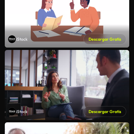
iStock
Descargar Gratis
iStock
Descargar Gratis