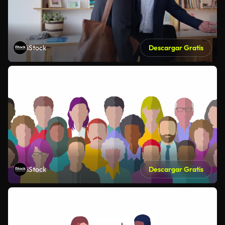
iStock
Descargar Gratis
iStock
Descargar Gratis