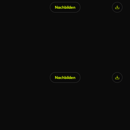
Nachbilden
Nachbilden