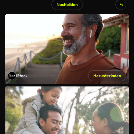
Nachbilden
iStock
Herunterladen