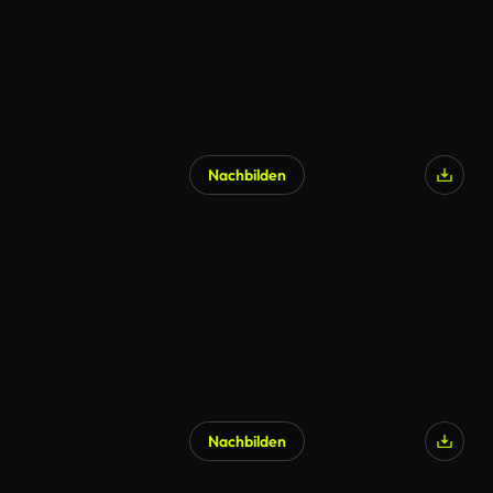
Nachbilden
Nachbilden