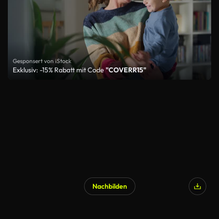
Gesponsert von iStock
Exklusiv: -15% Rabatt mit Code
"COVERR15"
Nachbilden