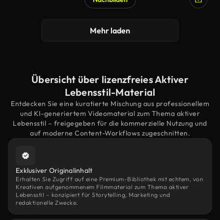
Mehr laden
Übersicht über lizenzfreies Aktiver
Lebensstil-Material
Entdecken Sie eine kuratierte Mischung aus professionellem
und KI-generiertem Videomaterial zum Thema aktiver
Lebensstil – freigegeben für die kommerzielle Nutzung und
auf moderne Content-Workflows zugeschnitten.
Exklusiver Originalinhalt
Erhalten Sie Zugriff auf eine Premium-Bibliothek mit echtem, von
Kreativen aufgenommenem Filmmaterial zum Thema aktiver
Lebensstil – konzipiert für Storytelling, Marketing und
redaktionelle Zwecke.