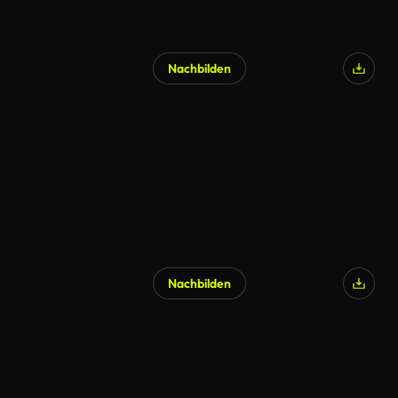
Nachbilden
Nachbilden