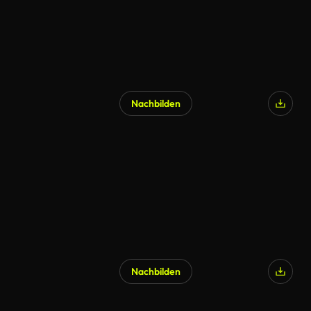
Nachbilden
Nachbilden