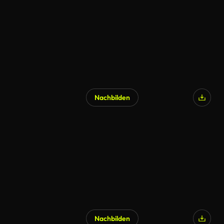
Nachbilden
Nachbilden