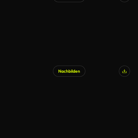
Nachbilden