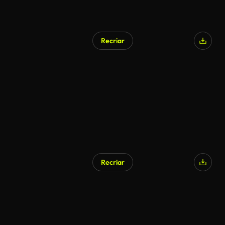
Recriar
Recriar