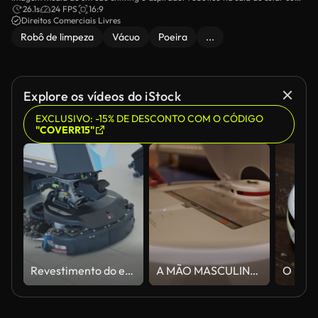
ele começa a limpar.
26.1s
24 FPS
16:9
Direitos Comerciais Livres
Robô de limpeza
Vácuo
Poeira
...
Explore os vídeos do iStock
EXCLUSIVO: -15% DE DESCONTO COM O CÓDIGO
"COVERR15"
Revestimento do edifício da limpeza do robô
A MÃO MASCULINA RETIRA O RECIPIENTE DE POEIRA DO ASPIRADOR DE P30 DO ROBÔ