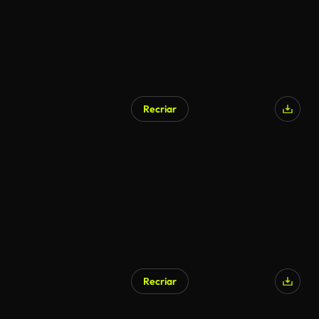
Recriar
Recriar