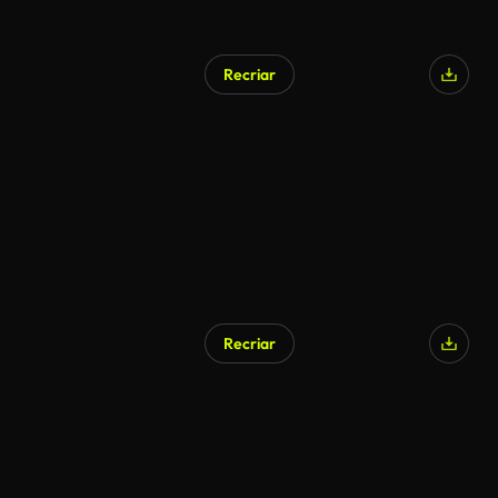
Recriar
Recriar