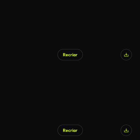
Recriar
Recriar