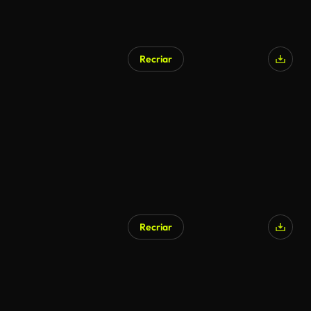
Recriar
Recriar