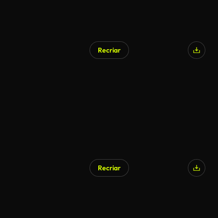
Recriar
Recriar