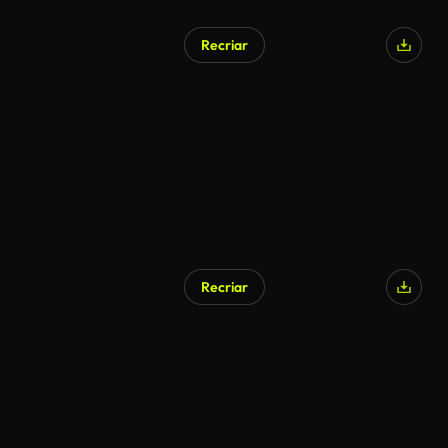
Recriar
Recriar