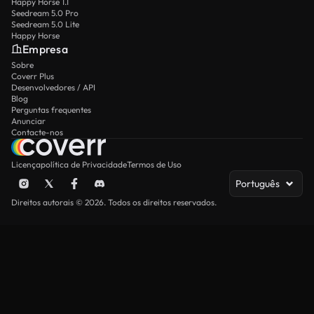
Happy Horse 1.1
Seedream 5.0 Pro
Seedream 5.0 Lite
Happy Horse
Empresa
Sobre
Coverr Plus
Desenvolvedores / API
Blog
Perguntas frequentes
Anunciar
Contacte-nos
Licença
política de Privacidade
Termos de Uso
Português
Direitos autorais © 2026. Todos os direitos reservados.