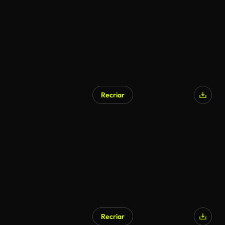
Recriar
Recriar