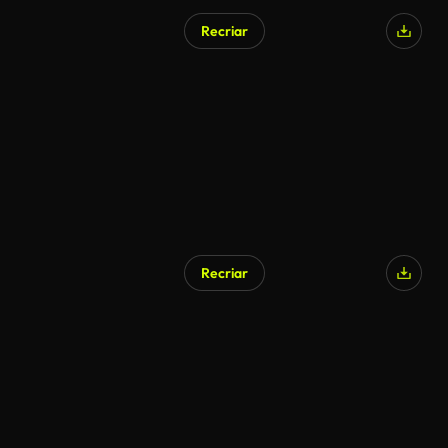
Recriar
Recriar