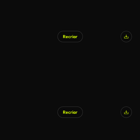
Recriar
Recriar