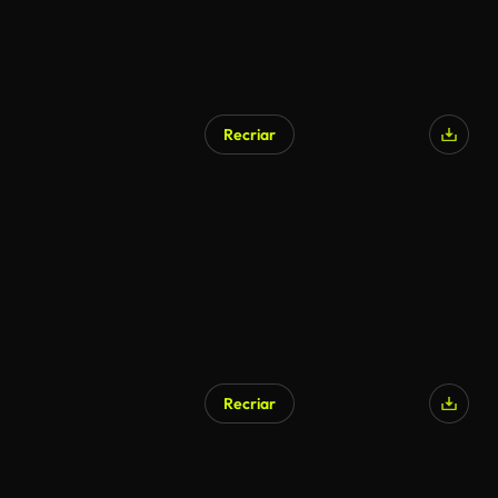
Recriar
Recriar