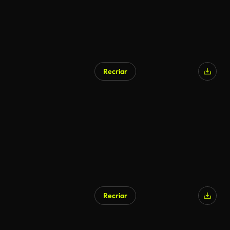
Recriar
Recriar