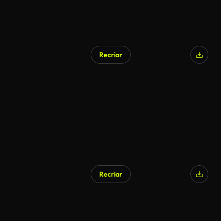
Recriar
Recriar