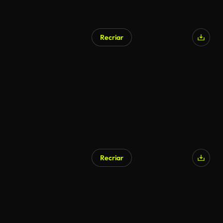
Recriar
Recriar