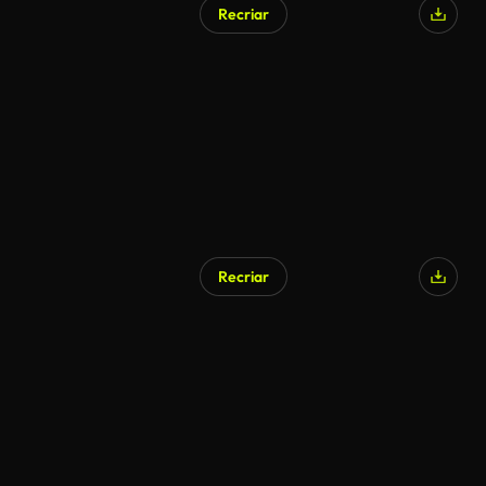
Recriar
Recriar