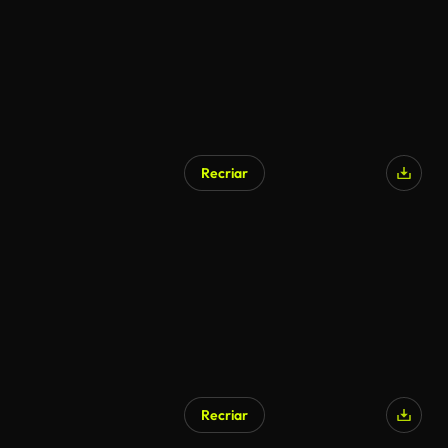
Recriar
Recriar