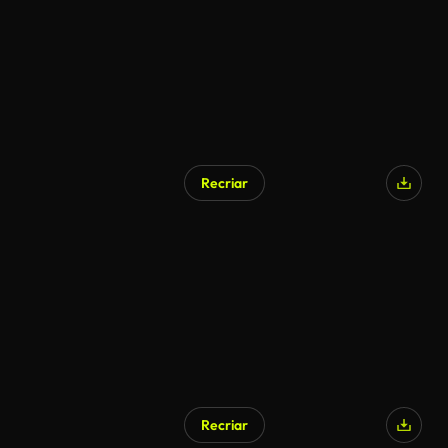
Recriar
Recriar