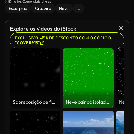
Direitos Comerciais Livres
Escorpião
Cruzeiro
Neve
...
Explore os vídeos do iStock
EXCLUSIVO: -15% DE DESCONTO COM O CÓDIGO
"COVERR15"
Sobreposição de flocos de neve caindo
Neve caindo isolada no verde (Loop 4k + Chroma key)