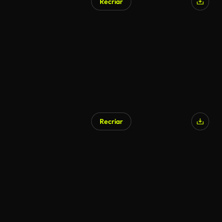
Recriar
Recriar
Gerado por IA