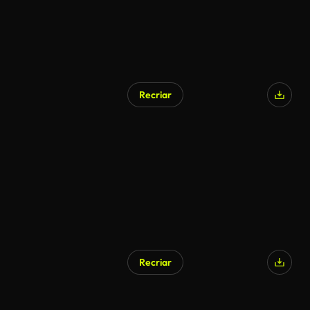
Recriar
Recriar