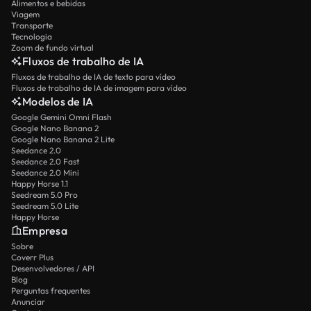
Alimentos e bebidas
Viagem
Transporte
Tecnologia
Zoom de fundo virtual
Fluxos de trabalho de IA
Fluxos de trabalho de IA de texto para vídeo
Fluxos de trabalho de IA de imagem para vídeo
Modelos de IA
Google Gemini Omni Flash
Google Nano Banana 2
Google Nano Banana 2 Lite
Seedance 2.0
Seedance 2.0 Fast
Seedance 2.0 Mini
Happy Horse 1.1
Seedream 5.0 Pro
Seedream 5.0 Lite
Happy Horse
Empresa
Sobre
Coverr Plus
Desenvolvedores / API
Blog
Perguntas frequentes
Anunciar