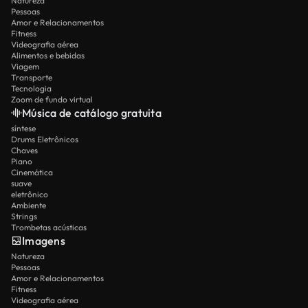
Natureza
Pessoas
Amor e Relacionamentos
Fitness
Videografia aérea
Alimentos e bebidas
Viagem
Transporte
Tecnologia
Zoom de fundo virtual
Música de catálogo gratuita
síntese
Drums Eletrônicos
Chaves
Piano
Cinemática
suave
eletrônico
Ambiente
Strings
Trombetas acústicas
Imagens
Natureza
Pessoas
Amor e Relacionamentos
Fitness
Videografia aérea