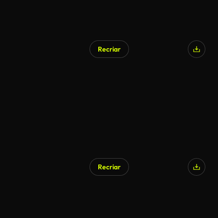
Recriar
Recriar