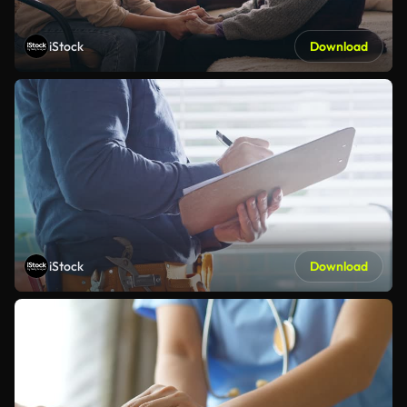
iStock
Download
iStock
Download