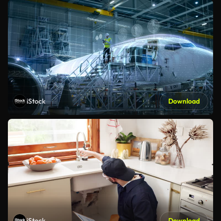
iStock
Download
iStock
Download