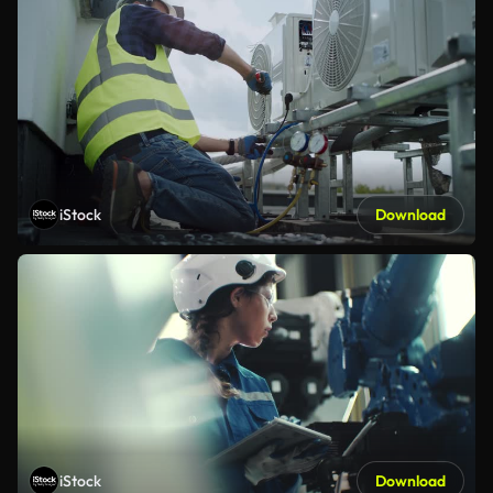
iStock
Download
iStock
Download