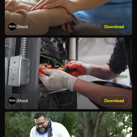
iStock
Download
iStock
Download