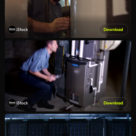
iStock
Download
iStock
Download