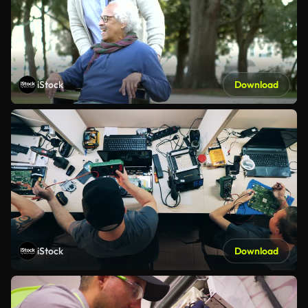
iStock
Download
iStock
Download