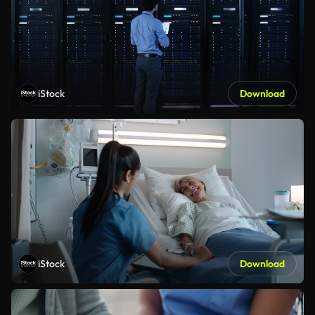
iStock
Download
iStock
Download