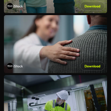
iStock
Download
iStock
Download