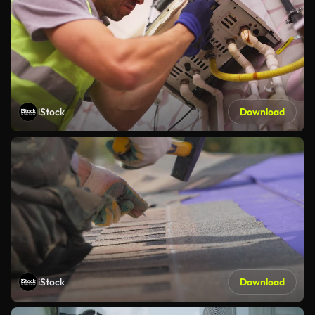
iStock
Download
iStock
Download