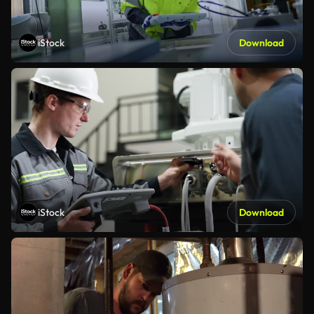
iStock
Download
iStock
Download