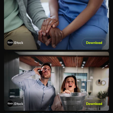
iStock
Download
iStock
Download