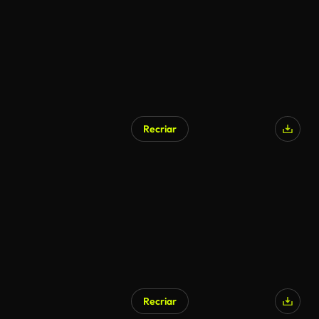
Recriar
Gerado por IA
Recriar