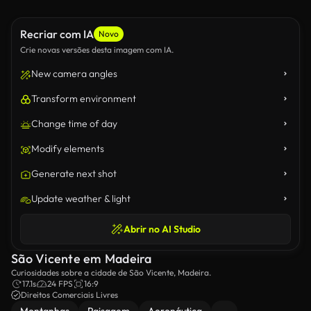
Recriar com IA
Novo
Crie novas versões desta imagem com IA.
New camera angles
Transform environment
Change time of day
Modify elements
Generate next shot
Update weather & light
Abrir no AI Studio
São Vicente em Madeira
Curiosidades sobre a cidade de São Vicente, Madeira.
17.1s
24 FPS
16:9
Direitos Comerciais Livres