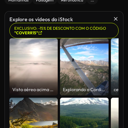
Montanhas
Paisagem
Aeronáutica
...
Explore os vídeos do iStock
EXCLUSIVO: -15% DE DESCONTO COM O CÓDIGO
"COVERR15"
Vista aérea acima das nuvens e o céu em tempo do amanhecer, o conceito de inspiração
Explorando a Cordilheira Chilcotin na Colúmbia Britânica no verão, Montanhas da Costa