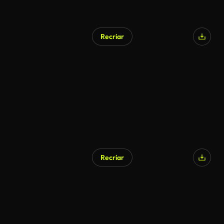
Recriar
Gerado por IA
Recriar