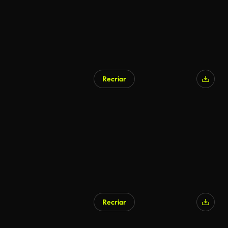
Recriar
Gerado por IA
Recriar
Gerado por IA