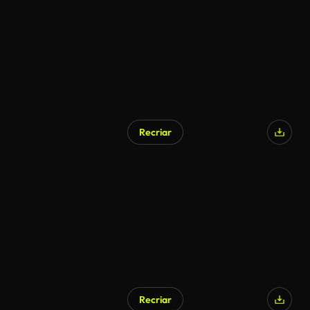
Recriar
Gerado por IA
Recriar