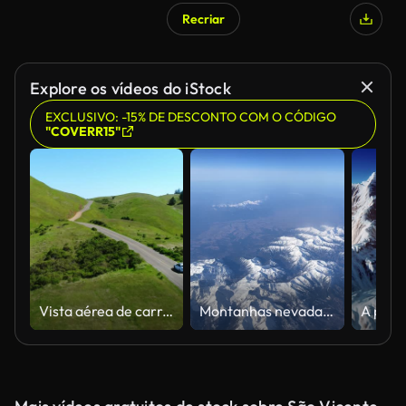
Recriar
Gerado por IA
Explore os vídeos do iStock
EXCLUSIVO: -15% DE DESCONTO COM O CÓDIGO
"COVERR15"
Vista aérea de carro estrada do país através de colinas rurais
Montanhas nevadas da janela do avião em dia ensolarado