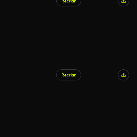
Recriar
Gerado por IA
Recriar