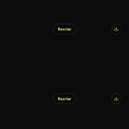
Recriar
Gerado por IA
Recriar