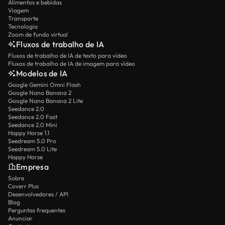
Alimentos e bebidas
Viagem
Transporte
Tecnologia
Zoom de fundo virtual
Fluxos de trabalho de IA
Fluxos de trabalho de IA de texto para vídeo
Fluxos de trabalho de IA de imagem para vídeo
Modelos de IA
Google Gemini Omni Flash
Google Nano Banana 2
Google Nano Banana 2 Lite
Seedance 2.0
Seedance 2.0 Fast
Seedance 2.0 Mini
Happy Horse 1.1
Seedream 5.0 Pro
Seedream 5.0 Lite
Happy Horse
Empresa
Sobre
Coverr Plus
Desenvolvedores / API
Blog
Perguntas frequentes
Anunciar