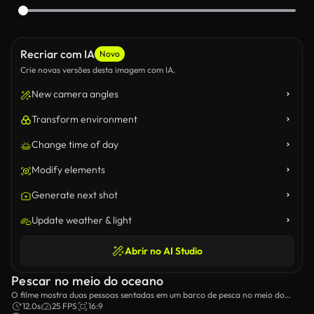
Recriar com IA
Novo
Crie novas versões desta imagem com IA.
New camera angles
Transform environment
Change time of day
Modify elements
Generate next shot
Update weather & light
Abrir no AI Studio
Pescar no meio do oceano
O filme mostra duas pessoas sentadas em um barco de pesca no meio do
oceano.
12.0s
25 FPS
16:9