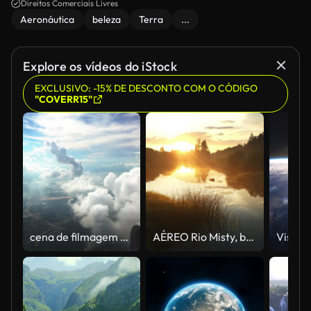
Direitos Comerciais Livres
Aeronáutica
beleza
Terra
...
Explore os vídeos do iStock
EXCLUSIVO: -15% DE DESCONTO COM O CÓDIGO
"COVERR15"
cena de filmagem 4 k de olhar pela janela, vendo a montanha vista maravilhosa ver e de avião voando no céu através das nuvens, conceito de viagens e transporte
AÉREO Rio Misty, brilhando no sol nascente