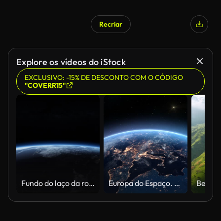
Recriar
Gerado por IA
Explore os vídeos do iStock
EXCLUSIVO: -15% DE DESCONTO COM O CÓDIGO
"COVERR15"
Fundo do laço da rotação do horizonte da órbita da terra do planeta com estrelas e luzes da cidade
Europa do Espaço. Planeta Terra População Noite Cidades Luzes. Bela Vista do Globo Luz de Eletricidade do Satélite em Órbita. Global World Technology and Business Concept.