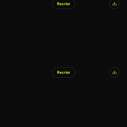
Recriar
Gerado por IA
Recriar
Gerado por IA