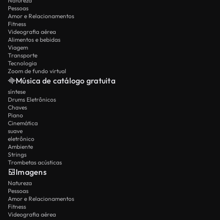
Natureza
Pessoas
Amor e Relacionamentos
Fitness
Videografia aérea
Alimentos e bebidas
Viagem
Transporte
Tecnologia
Zoom de fundo virtual
Música de catálogo gratuita
síntese
Drums Eletrônicos
Chaves
Piano
Cinemática
suave
eletrônico
Ambiente
Strings
Trombetas acústicas
Imagens
Natureza
Pessoas
Amor e Relacionamentos
Fitness
Videografia aérea