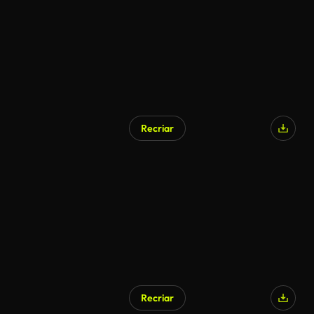
Recriar
Gerado por IA
Recriar