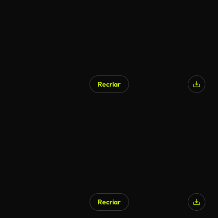
Recriar
Gerado por IA
Recriar