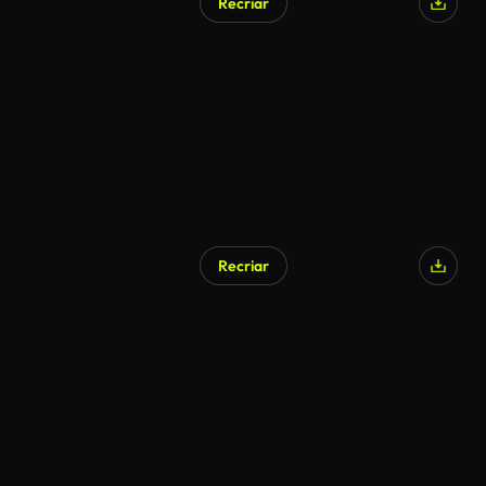
Recriar
Recriar