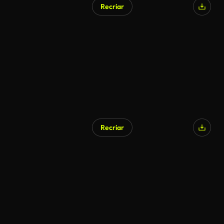
Recriar
Recriar