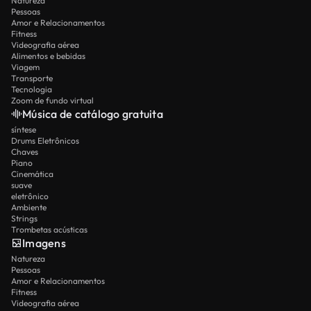
Natureza
Pessoas
Amor e Relacionamentos
Fitness
Videografia aérea
Alimentos e bebidas
Viagem
Transporte
Tecnologia
Zoom de fundo virtual
Música de catálogo gratuita
síntese
Drums Eletrônicos
Chaves
Piano
Cinemática
suave
eletrônico
Ambiente
Strings
Trombetas acústicas
Imagens
Natureza
Pessoas
Amor e Relacionamentos
Fitness
Videografia aérea