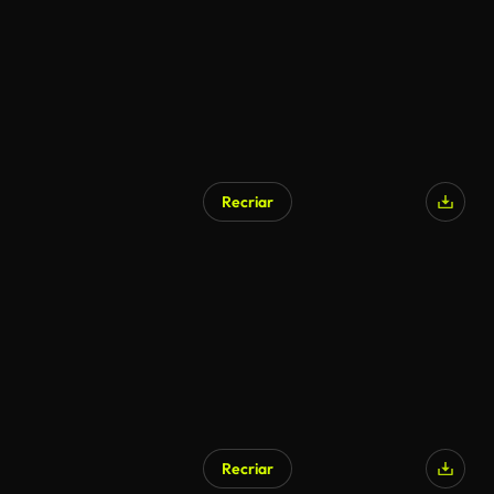
Recriar
Recriar