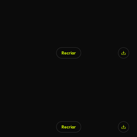
Recriar
Recriar