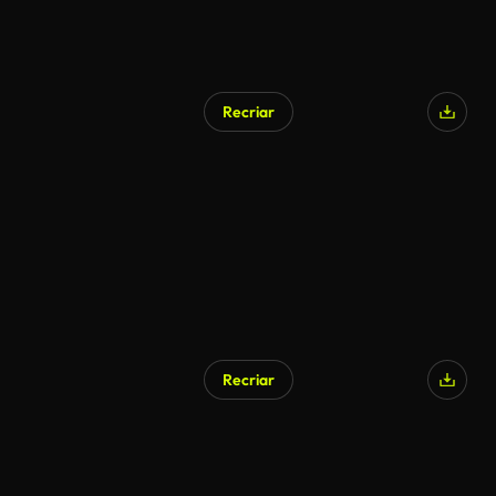
Recriar
Recriar