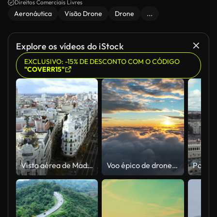
Direitos Comerciais Livres
Aeronáutica
Visão Drone
Drone
...
Explore os vídeos do iStock
EXCLUSIVO: -15% DE DESCONTO COM O CÓDIGO
"COVERR15"
Vista aérea de Madrid com Edifício Metropolis e ruas principais, Espanha
Voo épico de drone sobre nuvens durante o nascer do sol. Nuvens brancas e fofas iluminadas pelo sol da manhã e céu laranja do amanhecer. Tiro aéreo, lapso de tempo