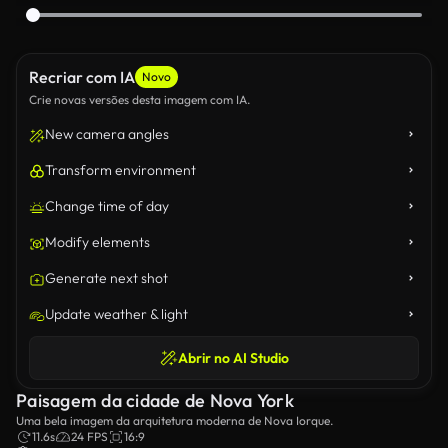
Recriar com IA
Novo
Crie novas versões desta imagem com IA.
New camera angles
Transform environment
Change time of day
Modify elements
Generate next shot
Update weather & light
Abrir no AI Studio
Paisagem da cidade de Nova York
Uma bela imagem da arquitetura moderna de Nova Iorque.
11.6s
24 FPS
16:9