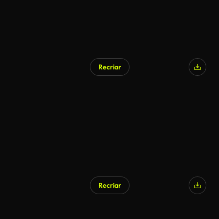
Recriar
Recriar