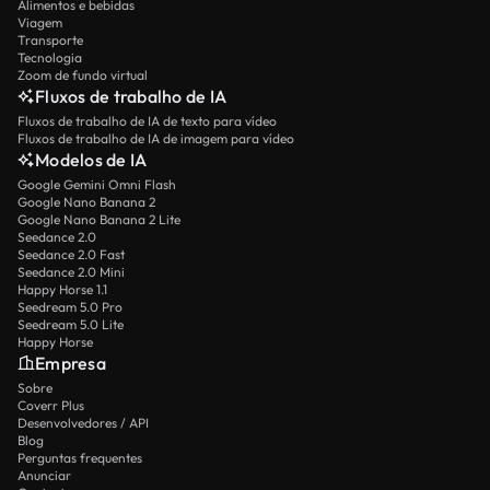
Alimentos e bebidas
Viagem
Transporte
Tecnologia
Zoom de fundo virtual
Fluxos de trabalho de IA
Fluxos de trabalho de IA de texto para vídeo
Fluxos de trabalho de IA de imagem para vídeo
Modelos de IA
Google Gemini Omni Flash
Google Nano Banana 2
Google Nano Banana 2 Lite
Seedance 2.0
Seedance 2.0 Fast
Seedance 2.0 Mini
Happy Horse 1.1
Seedream 5.0 Pro
Seedream 5.0 Lite
Happy Horse
Empresa
Sobre
Coverr Plus
Desenvolvedores / API
Blog
Perguntas frequentes
Anunciar