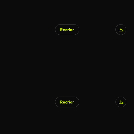
Recriar
Recriar