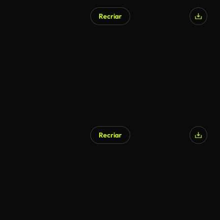
Recriar
Recriar