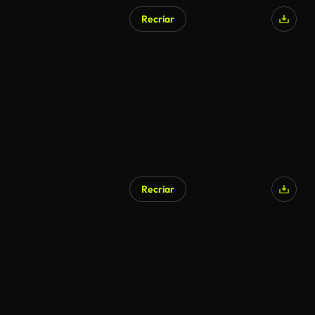
Recriar
Recriar