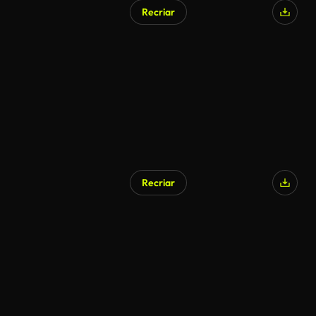
Recriar
Recriar