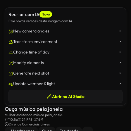
Recriar com IA
Novo
Crie novas versões desta imagem com IA.
New camera angles
Transform environment
Change time of day
Modify elements
Generate next shot
Update weather & light
Abrir no AI Studio
Ouça música pela janela
Mulher escutando música pela janela.
10.5s
24 FPS
16:9
Direitos Comerciais Livres