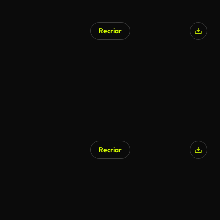
Recriar
Recriar