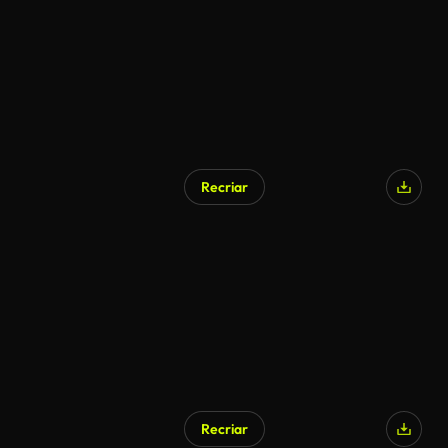
Recriar
Recriar