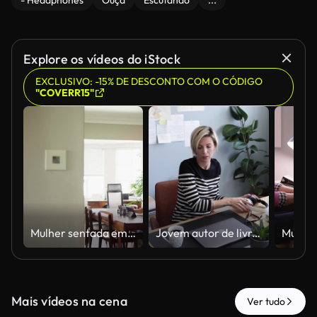
- Headphones
Ouça
Escutando
...
Explore os vídeos do iStock
EXCLUSIVO: -15% DE DESCONTO COM O CÓDIGO
"COVERR15"
Mulher sentada em casa fazendo esboços enquanto assiste aulas online em um tablet digital
Jovem autor de livros
Mais vídeos na cena
Ver tudo