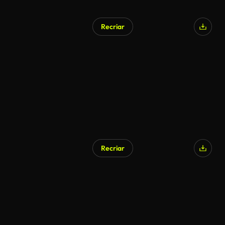
Recriar
Recriar