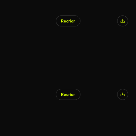
Recriar
Recriar