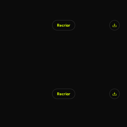
Recriar
Recriar