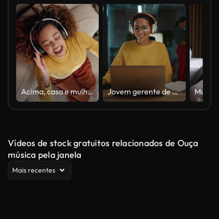
Acima, casa e mulher no sofá, fones de ouvido e cantando com áudio, ouvindo música e alívio do estresse. Vista superior, pessoa e menina no sofá, fone de ouvido e som com música, felicidade e rádio na sala de estar
Jovem gerente de projetos latino colocando fones de ouvido e trabalhando em laptop computador em ambiente de escritório criativo ocupado. Linda Diversa Especialista Multiétnica Feminina é Estratégia de Negócios de Escrita.
Vídeos de stock gratuitos relacionados de Ouça
música pela janela
Mais recentes