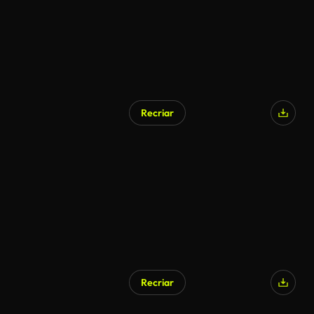
Recriar
Gerado por IA
Recriar