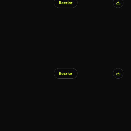
Recriar
Recriar
Gerado por IA