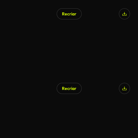
Recriar
Gerado por IA
Recriar