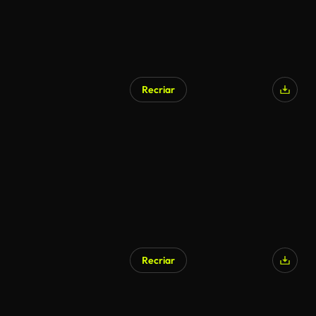
Recriar
Recriar