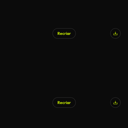
Recriar
Recriar
Gerado por IA