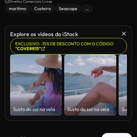
Direitos Comerciais Livres
marítimo
Costeira
Seascape
...
Explore os vídeos do iStock
EXCLUSIVO: -15% DE DESCONTO COM O CÓDIGO
"COVERR15"
Susto do sol na vela
Susto do sol na vela
Susto d