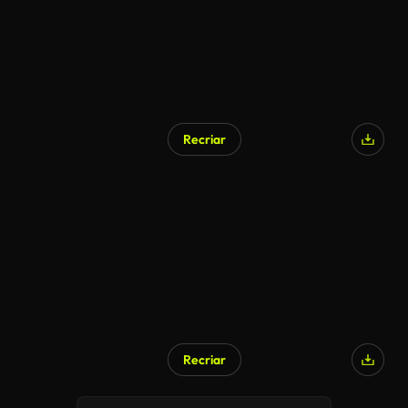
Recriar
Recriar