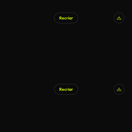
Recriar
Recriar