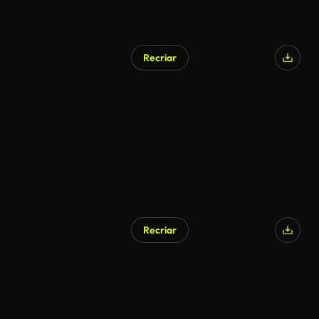
Recriar
Recriar
Gerado por IA