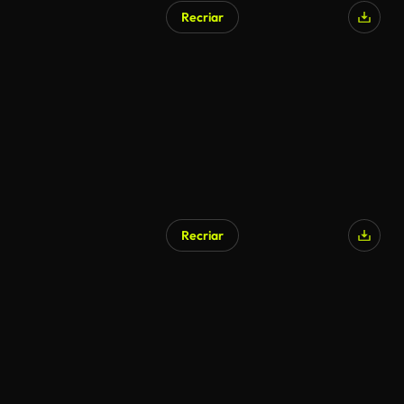
Recriar
Recriar
Gerado por IA