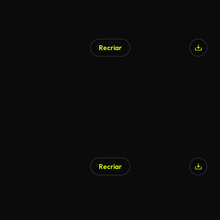
Recriar
Recriar