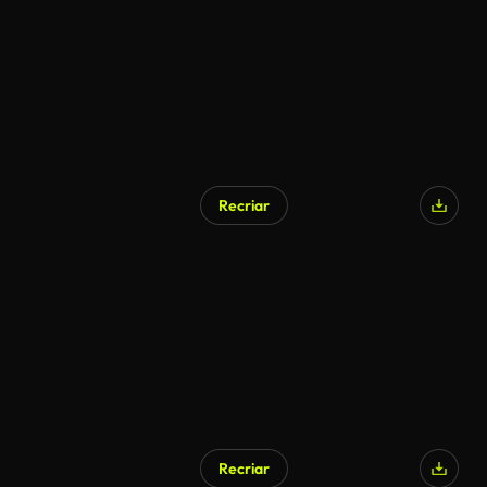
Recriar
Recriar