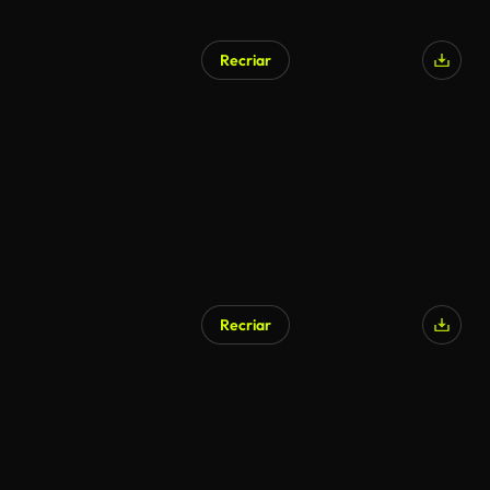
Recriar
Recriar