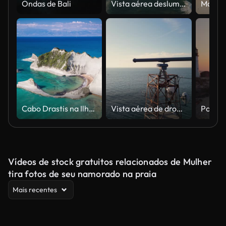
Ondas de Bali
Vista aérea deslumbrante de drone dos Doze Apóstolos, uma coleção de pilhas de calcário e atração turística ao largo da costa do Parque Nacional Port Campbell, pela Great Ocean Road em Victoria, Austrália
Cabo Drastis na Ilha Corfu na Grécia
Vista aérea de drone de uma torre de radar marítimo sobre mar calmo com navio de carga distante e horizonte costeiro, capturando tecnologia de navegação e vasta paisagem oceânica em um dia ensolarado
Vídeos de stock gratuitos relacionados de Mulher
tira fotos de seu namorado na praia
Mais recentes