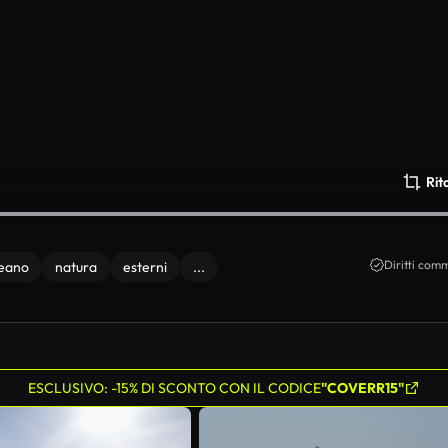
Rit
Diritti comm
eano
natura
esterni
...
ESCLUSIVO: -15% DI SCONTO CON IL CODICE
"COVERR15"