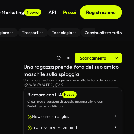
o Marketing
API
Prezzi
Registrazione
Nuovo
Visualizza tutto
giare
Trasporti
Tecnologia
Zoom Di Sfondo Virtuale
Scaricamento
Una ragazza prende foto del suo amico
maschile sulla spiaggia
Un’immagine di una ragazza che scatta le foto del suo amico
maschile in spiaggia.
26.8s
24 FPS
16:9
Ricreare con l’IA
Nuovo
Crea nuove versioni di questa inquadratura con
l’intelligenza artificiale
New camera angles
Transform environment