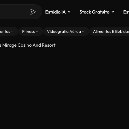
Estúdio IA
Stock Gratuito
Es
entos
Fitness
Videografia Aérea
Alimentos E Bebida
e Mirage Casino And Resort