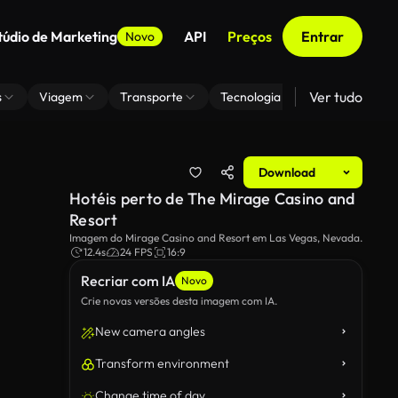
túdio de Marketing
API
Preços
Entrar
Novo
Ver tudo
s
Viagem
Transporte
Tecnologia
Zoom De Fundo
Download
Hotéis perto de The Mirage Casino and
Resort
Imagem do Mirage Casino and Resort em Las Vegas, Nevada.
12.4s
24 FPS
16:9
Recriar com IA
Novo
Crie novas versões desta imagem com IA.
New camera angles
Transform environment
Change time of day