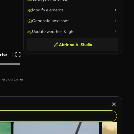
Modify elements
Generate next shot
Update weather & light
Abrir no AI Studio
rtar
merciais Livres