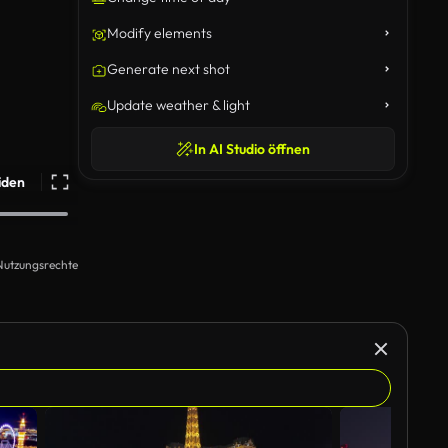
Modify elements
Generate next shot
Update weather & light
In AI Studio öffnen
iden
Nutzungsrechte