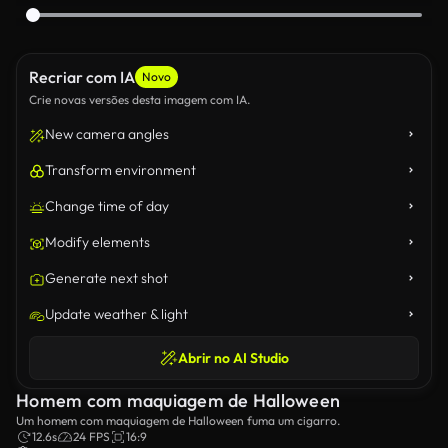
Recriar com IA
Novo
Crie novas versões desta imagem com IA.
New camera angles
Transform environment
Change time of day
Modify elements
Generate next shot
Update weather & light
Abrir no AI Studio
Homem com maquiagem de Halloween
Um homem com maquiagem de Halloween fuma um cigarro.
12.6s
24 FPS
16:9