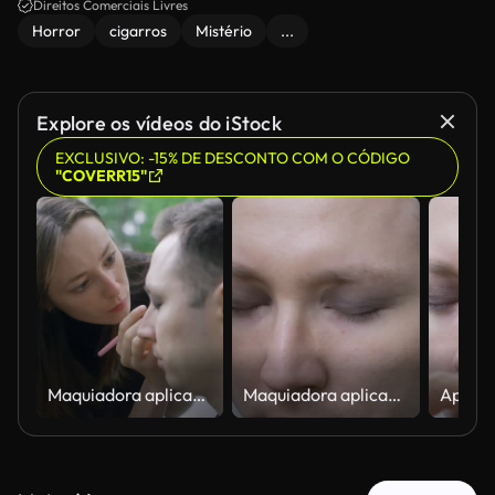
Direitos Comerciais Livres
Horror
cigarros
Mistério
...
Explore os vídeos do iStock
EXCLUSIVO: -15% DE DESCONTO COM O CÓDIGO
"COVERR15"
Maquiadora aplicando maquiagem escura em homem ao ar livre
Maquiadora aplicando sombra escura em um homem