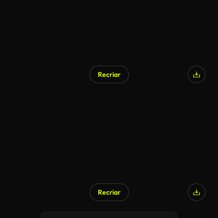
Recriar
Recriar