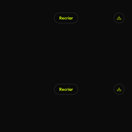
Recriar
Recriar