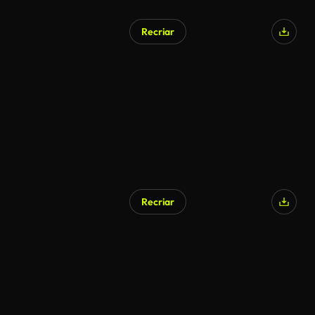
Recriar
Recriar