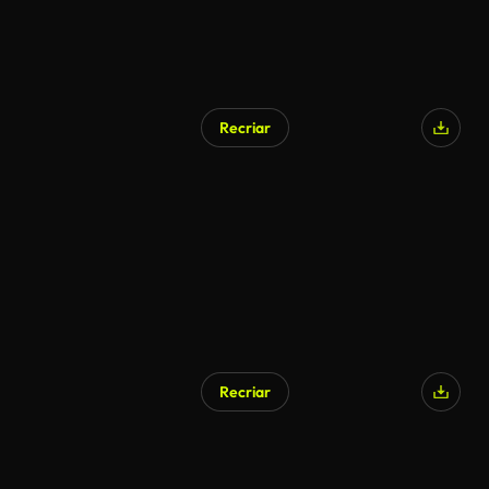
Recriar
Recriar