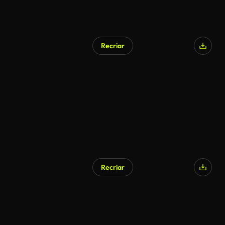
Recriar
Recriar