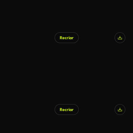
Recriar
Recriar
Gerado por IA