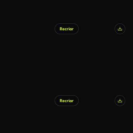
Recriar
Recriar