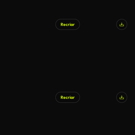
Recriar
Gerado por IA
Recriar