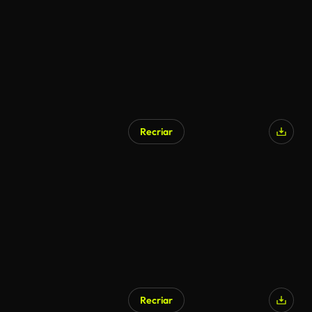
Recriar
Gerado por IA
Recriar