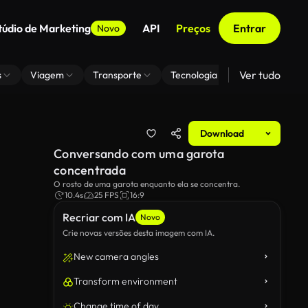
túdio de Marketing
API
Preços
Entrar
Novo
Ver tudo
s
Viagem
Transporte
Tecnologia
Zoom De Fundo
Download
Conversando com uma garota
concentrada
O rosto de uma garota enquanto ela se concentra.
10.4s
25 FPS
16:9
Recriar com IA
Novo
Crie novas versões desta imagem com IA.
New camera angles
Transform environment
Change time of day