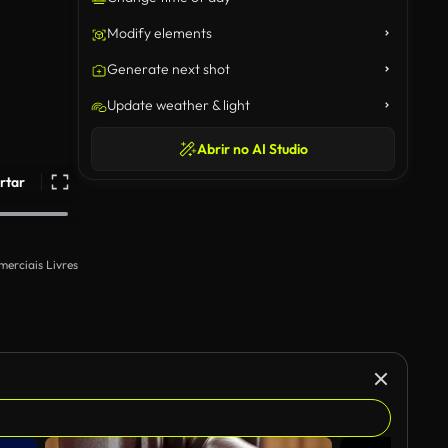
Modify elements
Generate next shot
Update weather & light
Abrir no AI Studio
rtar
merciais Livres