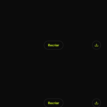
Recriar
Recriar