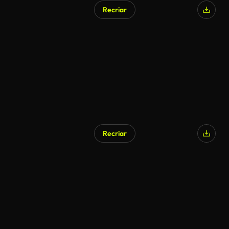
Recriar
Recriar