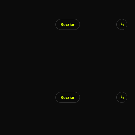
Recriar
Recriar