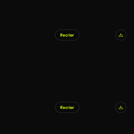
Recriar
Recriar