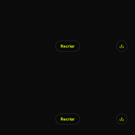
Recriar
Recriar