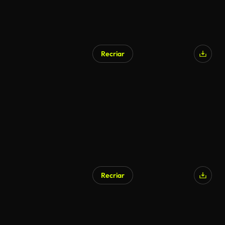
Recriar
Recriar