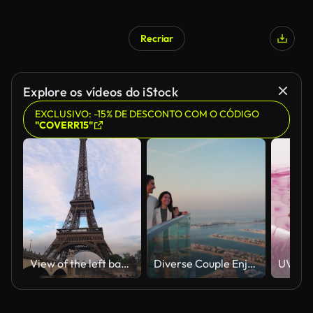
Recriar
Explore os vídeos do iStock
EXCLUSIVO: -15% DE DESCONTO COM O CÓDIGO
"COVERR15"
View of the left bank of the Seine River, the Eiffel Tower, boats sailing on the river, the Quai Jacques-Chirac embankment and Pont d'Iena, Jena Bridge spanning the River Seine of Paris, France.
Diverse Couple Enjoying Sunset Views from High Rise Sky Deck Overlooking Palm Jumeirah