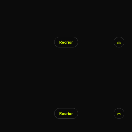
Recriar
Recriar