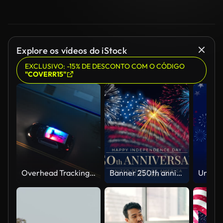
Explore os vídeos do iStock
EXCLUSIVO: -15% DE DESCONTO COM O CÓDIGO
"COVERR15"
Overhead Tracking Drone Shot of a Police Car Driving on a City Street with Lights On at Night
Banner 250th anniversary of the USA. 250 years of independence. 4th of july 2026 usa independence day, video greeting card. US flag fireworks on blue sky background. Fourth of july. 4k seamless loop