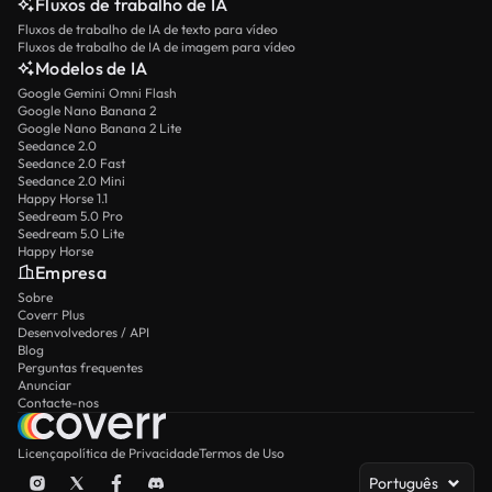
Fluxos de trabalho de IA
Fluxos de trabalho de IA de texto para vídeo
Fluxos de trabalho de IA de imagem para vídeo
Modelos de IA
Google Gemini Omni Flash
Google Nano Banana 2
Google Nano Banana 2 Lite
Seedance 2.0
Seedance 2.0 Fast
Seedance 2.0 Mini
Happy Horse 1.1
Seedream 5.0 Pro
Seedream 5.0 Lite
Happy Horse
Empresa
Sobre
Coverr Plus
Desenvolvedores / API
Blog
Perguntas frequentes
Anunciar
Contacte-nos
Licença
política de Privacidade
Termos de Uso
Português