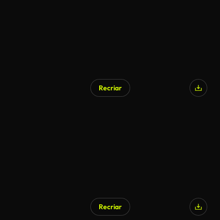
Recriar
Recriar