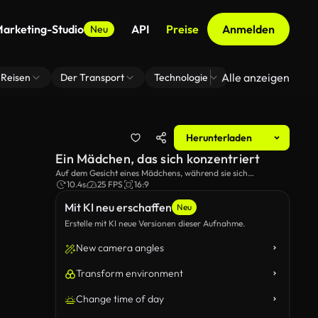
arketing-Studio
API
Preise
Anmelden
Neu
Alle anzeigen
Reisen
Der Transport
Technologie
Zoom Virtuelle H
Herunterladen
Ein Mädchen, das sich konzentriert
Auf dem Gesicht eines Mädchens, während sie sich
konzentriert.
10.4s
25 FPS
16:9
Mit KI neu erschaffen
Neu
Erstelle mit KI neue Versionen dieser Aufnahme.
New camera angles
Transform environment
Change time of day