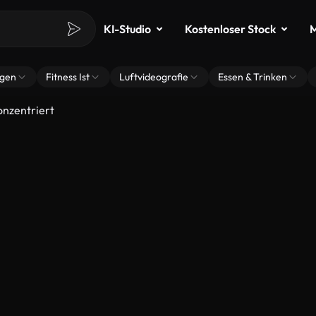
KI-Studio
Kostenloser Stock
M
ngen
Fitness Ist
Luftvideografie
Essen & Trinken
onzentriert