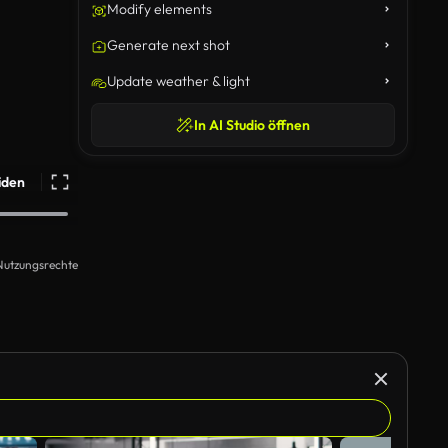
Modify elements
Generate next shot
Update weather & light
In AI Studio öffnen
iden
Nutzungsrechte