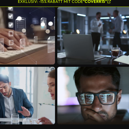
EXKLUSIV: -15% RABATT MIT CODE
"COVERR15"