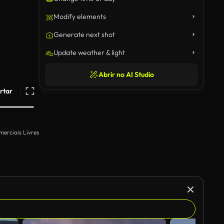
Modify elements
Generate next shot
Update weather & light
Abrir no AI Studio
rtar
merciais Livres