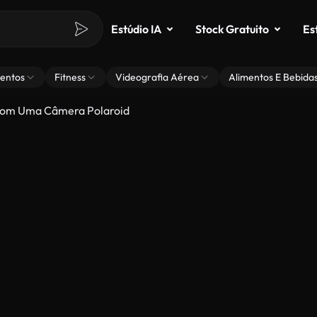
Estúdio IA
Stock Gratuito
Es
entos
Fitness
Videografia Aérea
Alimentos E Bebida
Com Uma Câmera Polaroid