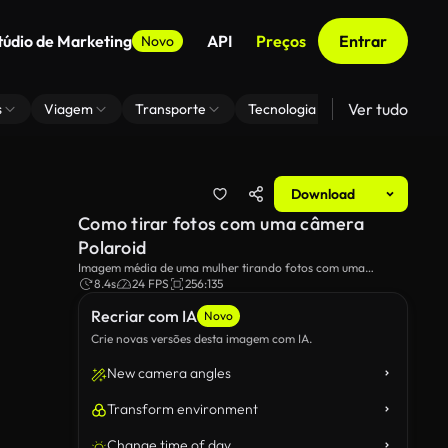
túdio de Marketing
API
Preços
Entrar
Novo
Ver tudo
s
Viagem
Transporte
Tecnologia
Zoom De Fundo
Download
Como tirar fotos com uma câmera
Polaroid
Imagem média de uma mulher tirando fotos com uma
câmera Polaroid.
8.4s
24 FPS
256:135
Recriar com IA
Novo
Crie novas versões desta imagem com IA.
New camera angles
Transform environment
Change time of day