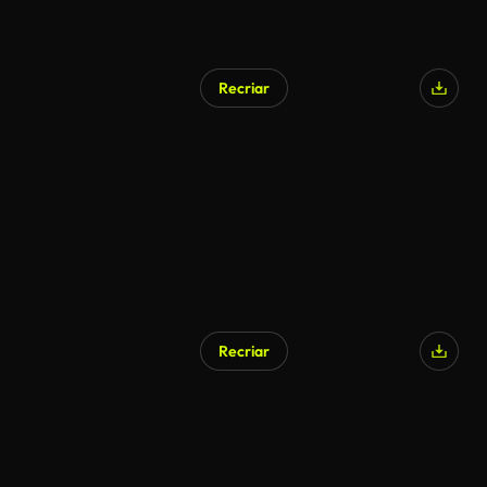
Recriar
Recriar