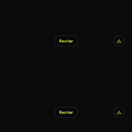
Recriar
Recriar