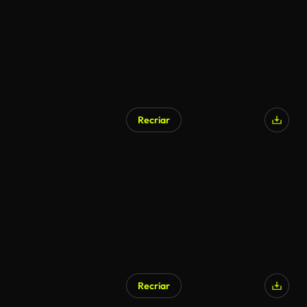
Recriar
Recriar