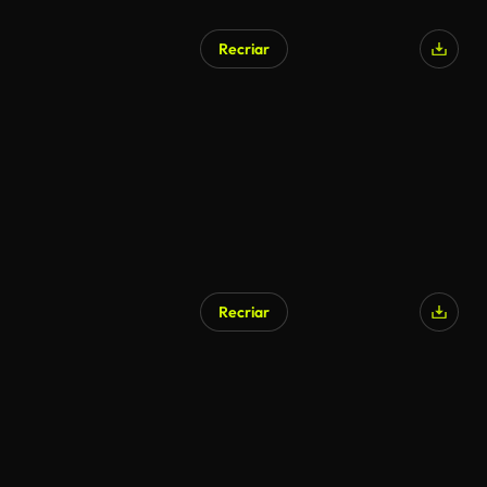
Recriar
Recriar