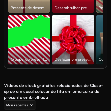
Presente de desembrulho revelando uma tela verde - Animação em stop motion - Fita vermelha com laço em papel artesanal
Desembrulhar presente revelando uma tela verde - Animação Stop Motion - Fita verde com arco no fundo vermelho de Natal
O papel do presente de Natal é rasgado sobre o fundo verde. Animação Stop Motion. Maquete para descontos, texto etc
Desfazer um presente. cinco animações 3d
Vídeos de stock gratuitos relacionados de Close-
up de um casal colocando fita em uma caixa de
presente embrulhada
Mais recentes