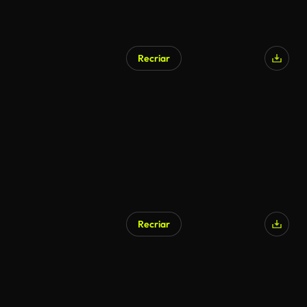
Recriar
Recriar