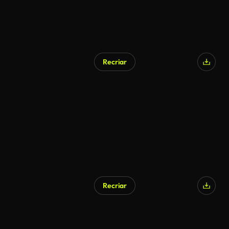
Recriar
Recriar