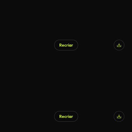
Recriar
Recriar