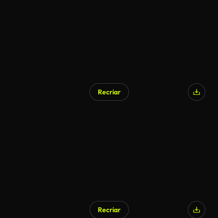
Recriar
Recriar