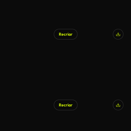
Recriar
Recriar