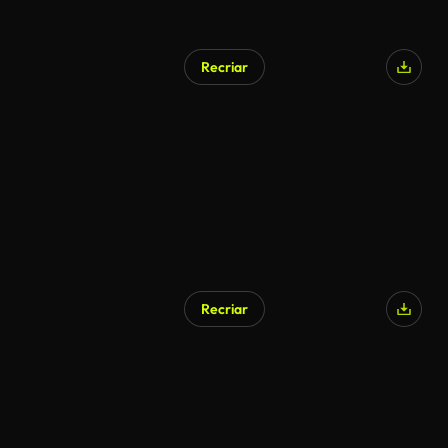
Recriar
Recriar