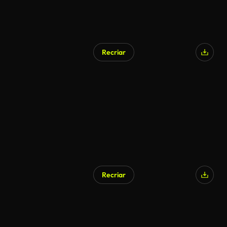
Recriar
Recriar