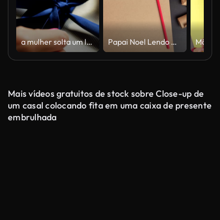
a mulher solta um laço azul
Papai Noel Lendo Cartas de Crianças na Mesa. Vista superior das mãos alegres do pai segurando uma página de papel marrom em branco. Vista de cima da mesa de madeira com enfeite, decoração de Natal. Maquete
Mais vídeos gratuitos de stock sobre Close-up de
um casal colocando fita em uma caixa de presente
embrulhada