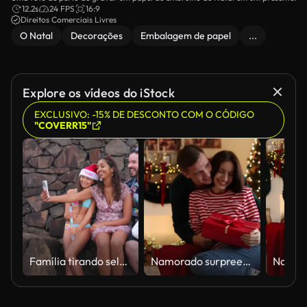
12.2s
24 FPS
16:9
Direitos Comerciais Livres
O Natal
Decorações
Embalagem de papel
...
Explore os vídeos do iStock
EXCLUSIVO: -15% DE DESCONTO COM O CÓDIGO
"COVERR15"
Família tirando selfies de Natal na praia
Namorado surpreendendo a namorada com presente de Natal em casa. Câmera se movendo para frente e para trás