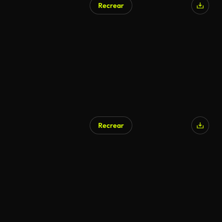
Recrear
Recrear