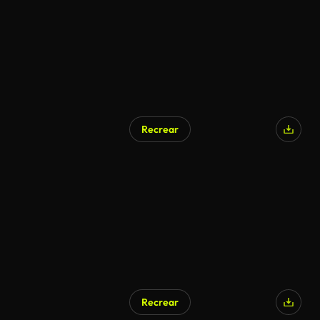
Recrear
Recrear