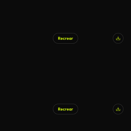
Recrear
Recrear