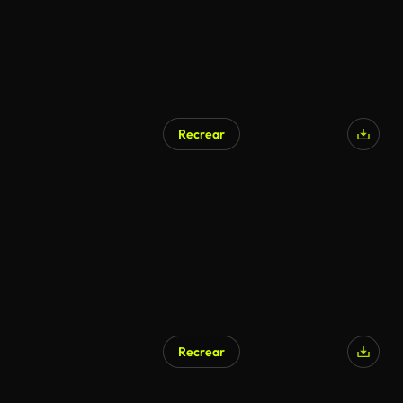
Recrear
Recrear