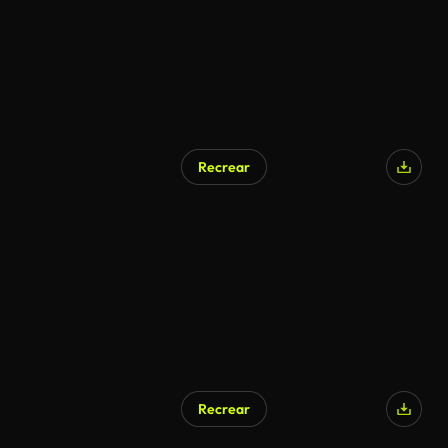
Recrear
Recrear