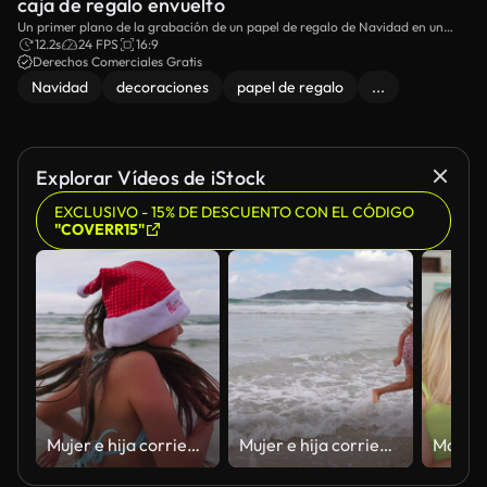
caja de regalo envuelto
Un primer plano de la grabación de un papel de regalo de Navidad en un
regalo.
12.2s
24 FPS
16:9
Derechos Comerciales Gratis
Navidad
decoraciones
papel de regalo
...
Explorar Vídeos de iStock
EXCLUSIVO - 15% DE DESCUENTO CON EL CÓDIGO
"COVERR15"
Mujer e hija corriendo en el agua de la playa
Mujer e hija corriendo en el agua de la playa