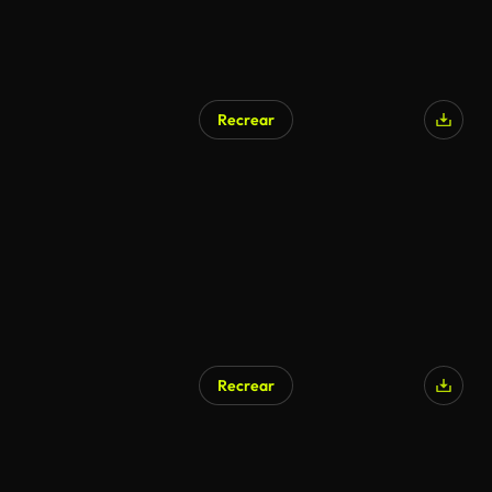
Recrear
Recrear