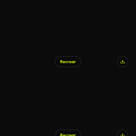
Recrear
Recrear