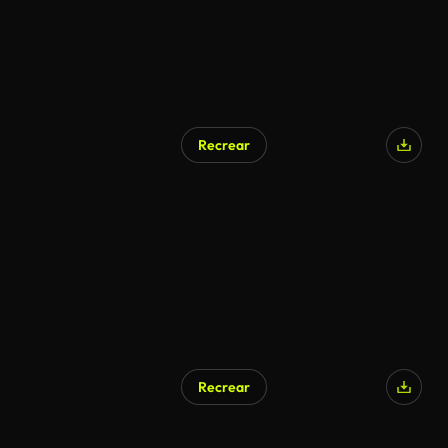
Recrear
Recrear