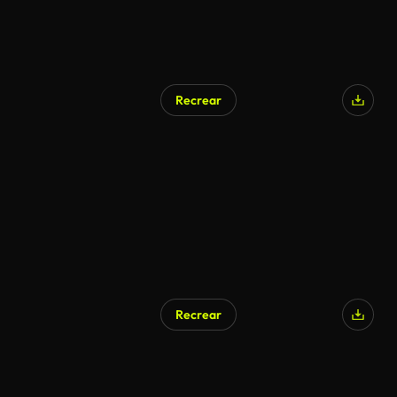
Recrear
Recrear