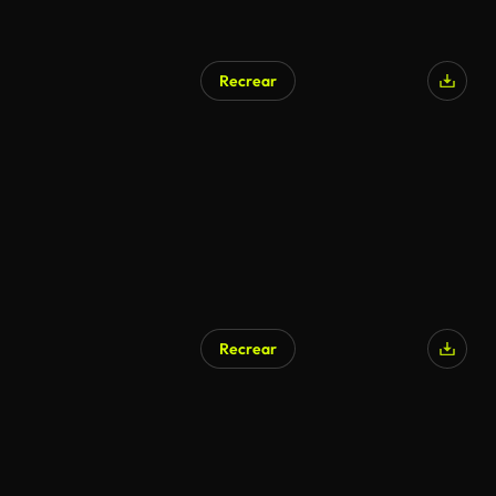
Recrear
Recrear