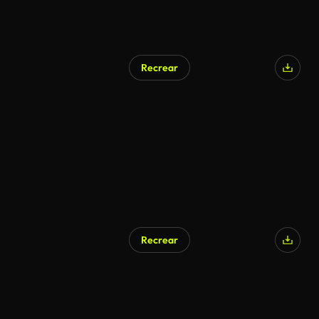
Recrear
Recrear