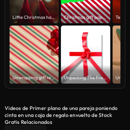
Little Christmas hats on background close-up. Elfs, dwarfs in red hats walking at home near christmas tree. Vibes of winter holidays,2024, 2025
Christmas gift paper is torn over green background. Stop Motion Animation. Mockup for discounts, text etc
Unwrapping gift revealing a green screen - Stop Motion Animation - Red bow on craft Christmas background
Unpacking The Present
Videos de Primer plano de una pareja poniendo
cinta en una caja de regalo envuelto de Stock
Gratis Relacionados