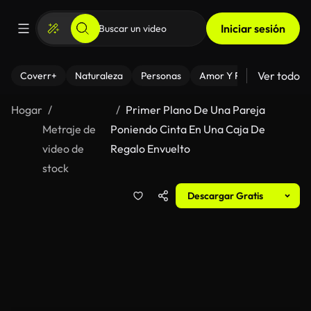
Iniciar sesión
Ver todo
Coverr+
Naturaleza
Personas
Amor Y Relaciones
El
Hogar
Primer Plano De Una Pareja
Metraje de
Poniendo Cinta En Una Caja De
video de
Regalo Envuelto
stock
Descargar Gratis