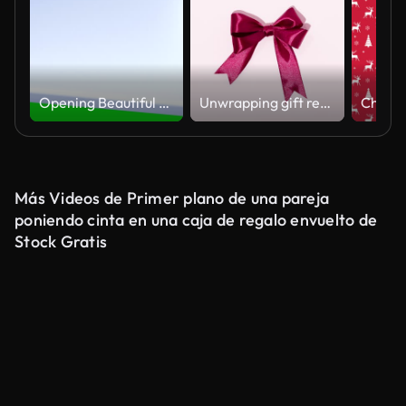
Opening Beautiful Gift Box With Ribbons and Big Bow. Five Videos in One
Unwrapping gift revealing a green screen - Stop Motion Animation - Red ribbon with bow on pink background
Más Videos de Primer plano de una pareja
poniendo cinta en una caja de regalo envuelto de
Stock Gratis