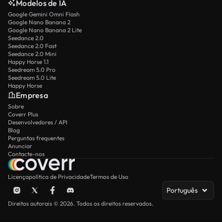
Modelos de IA
Google Gemini Omni Flash
Google Nano Banana 2
Google Nano Banana 2 Lite
Seedance 2.0
Seedance 2.0 Fast
Seedance 2.0 Mini
Happy Horse 1.1
Seedream 5.0 Pro
Seedream 5.0 Lite
Happy Horse
Empresa
Sobre
Coverr Plus
Desenvolvedores / API
Blog
Perguntas frequentes
Anunciar
Contacte-nos
Licença
política de Privacidade
Termos de Uso
Português
Direitos autorais © 2026. Todos os direitos reservados.