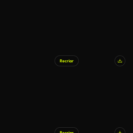
Recriar
Recriar