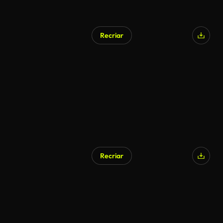
Recriar
Recriar