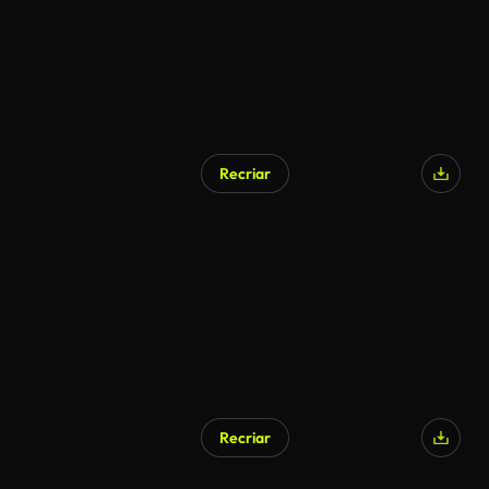
Recriar
Recriar