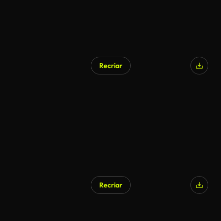
Recriar
Recriar