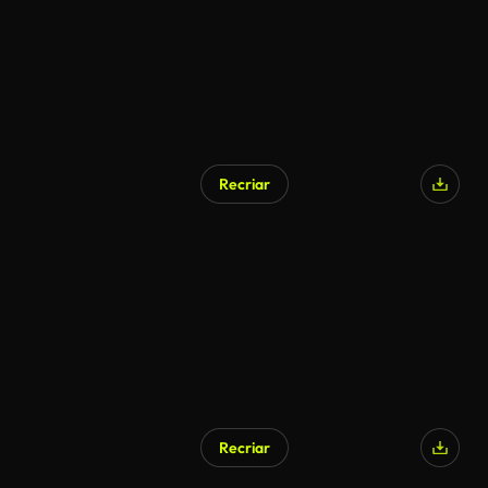
Recriar
Recriar