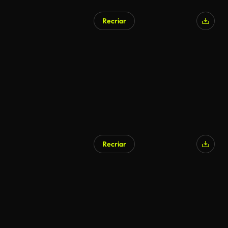
Recriar
Recriar