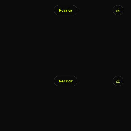
Recriar
Recriar