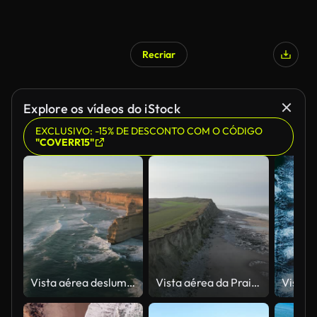
Recriar
Explore os vídeos do iStock
EXCLUSIVO: -15% DE DESCONTO COM O CÓDIGO
"COVERR15"
Vista aérea deslumbrante de drone dos Doze Apóstolos, uma coleção de pilhas de calcário e atração turística ao largo da costa do Parque Nacional Port Campbell, pela Great Ocean Road em Victoria, Austrália
Vista aérea da Praia de Sangatte com costa arenosa e ondas, Pas de Calais, França.