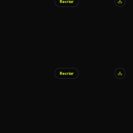
Recriar
Recriar