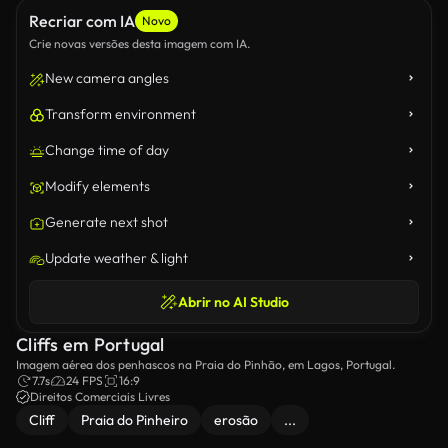
Recriar com IA
Novo
Crie novas versões desta imagem com IA.
New camera angles
Transform environment
Change time of day
Modify elements
Generate next shot
Update weather & light
Abrir no AI Studio
Cliffs em Portugal
Imagem aérea dos penhascos na Praia do Pinhão, em Lagos, Portugal.
7.7s
24 FPS
16:9
Direitos Comerciais Livres
Cliff
Praia do Pinheiro
erosão
...