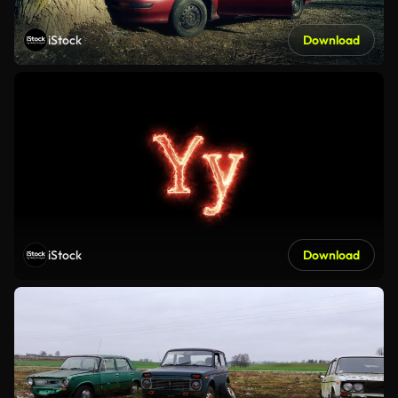
iStock
Download
iStock
Download