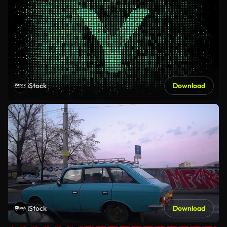
iStock
Download
iStock
Download