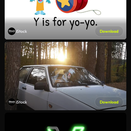
iStock
Download
iStock
Download