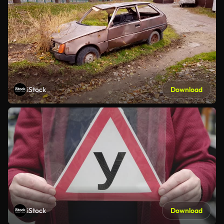
iStock
Download
iStock
Download