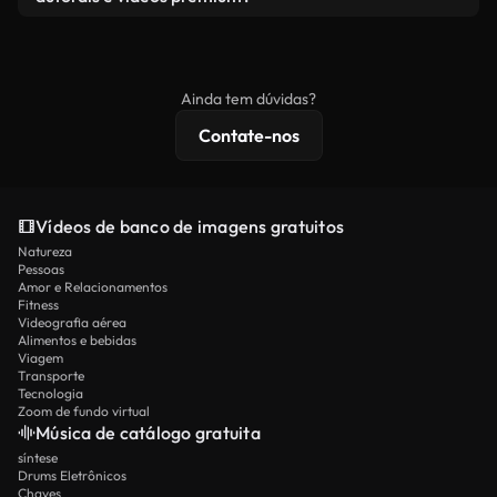
produto final esteja de acordo com nossa licença e
Os vídeos isentos de royalties incluem direitos
não seja redistribuído como conteúdo bruto de
comerciais, enquanto o conteúdo premium inclui
banco de imagens.
imagens exclusivas, resolução 4K e proteções de
Ainda tem dúvidas?
licenciamento estendidas.
Contate-nos
Vídeos de banco de imagens gratuitos
Natureza
Pessoas
Amor e Relacionamentos
Fitness
Videografia aérea
Alimentos e bebidas
Viagem
Transporte
Tecnologia
Zoom de fundo virtual
Música de catálogo gratuita
síntese
Drums Eletrônicos
Chaves