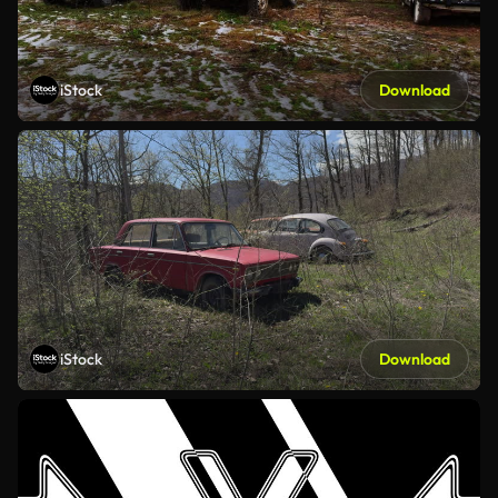
iStock
Download
iStock
Download