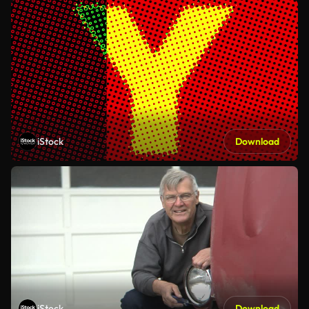
iStock
Download
iStock
Download