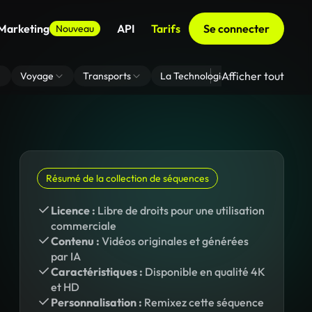
 Marketing
API
Tarifs
Se connecter
Nouveau
Afficher tout
Voyage
Transports
La Technologie
Zoom En Arri
Résumé de la collection de séquences
Licence :
Libre de droits pour une utilisation
commerciale
Contenu :
Vidéos originales et générées
par IA
Caractéristiques :
Disponible en qualité 4K
et HD
Personnalisation :
Remixez cette séquence