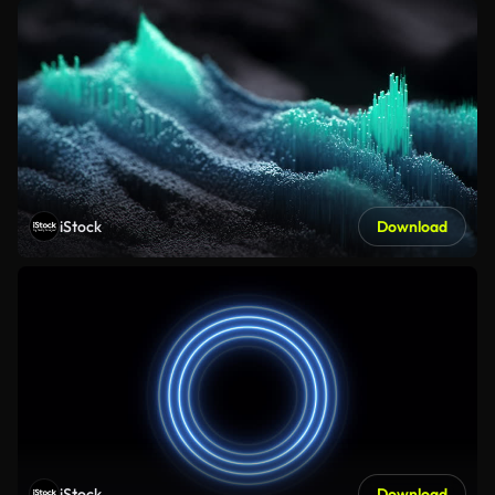
iStock
Download
iStock
Download