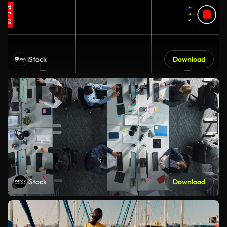
iStock
Download
iStock
Download