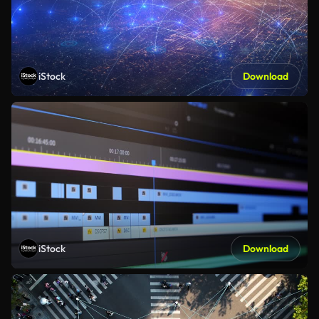
iStock
Download
iStock
Download