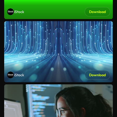
iStock
Download
iStock
Download