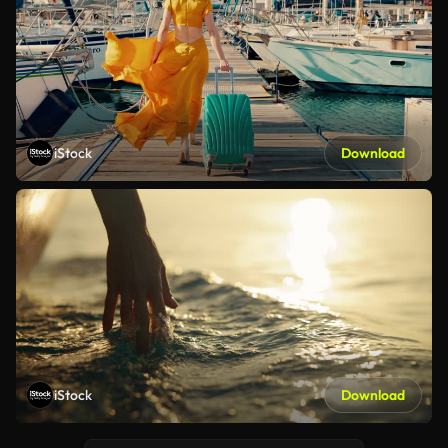
iStock
Download
iStock
Download