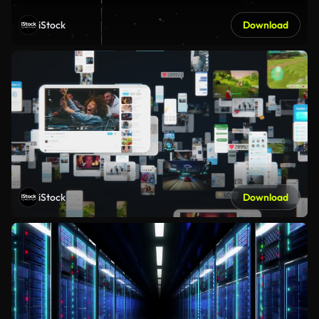
iStock
Download
iStock
Download