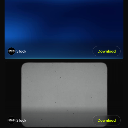
iStock
Download
iStock
Download