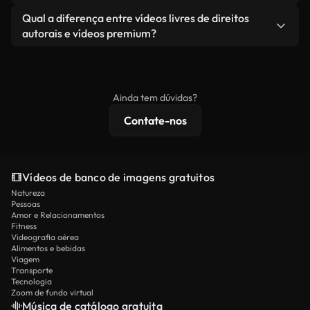
revendendo ou redistribuindo as imagens em si
Você recebe imagens limpas e prontas para usar.
Sim. Você pode cortar, recortar ou remixar nossos
Qual a diferença entre vídeos livres de direitos
como um produto independente.
vídeos livremente. Apenas certifique-se de que o
autorais e vídeos premium?
produto final esteja de acordo com nossa licença e
Os vídeos isentos de royalties incluem direitos
não seja redistribuído como conteúdo bruto de
comerciais, enquanto o conteúdo premium inclui
banco de imagens.
imagens exclusivas, resolução 4K e proteções de
Ainda tem dúvidas?
licenciamento estendidas.
Contate-nos
Vídeos de banco de imagens gratuitos
Natureza
Pessoas
Amor e Relacionamentos
Fitness
Videografia aérea
Alimentos e bebidas
Viagem
Transporte
Tecnologia
Zoom de fundo virtual
Música de catálogo gratuita