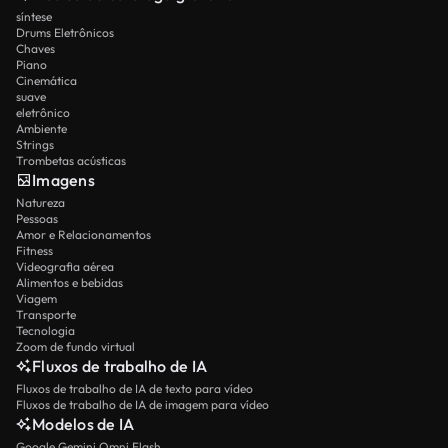
síntese
Drums Eletrônicos
Chaves
Piano
Cinemática
suave
eletrônico
Ambiente
Strings
Trombetas acústicas
Imagens
Natureza
Pessoas
Amor e Relacionamentos
Fitness
Videografia aérea
Alimentos e bebidas
Viagem
Transporte
Tecnologia
Zoom de fundo virtual
Fluxos de trabalho de IA
Fluxos de trabalho de IA de texto para vídeo
Fluxos de trabalho de IA de imagem para vídeo
Modelos de IA
Google Gemini Omni Flash