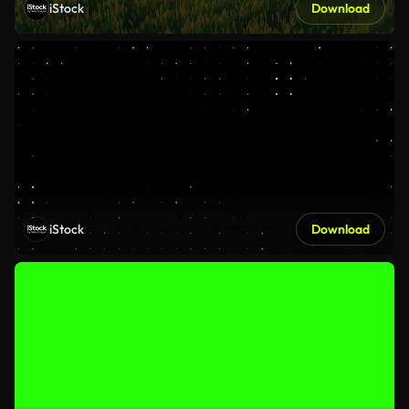
iStock
Download
iStock
Download