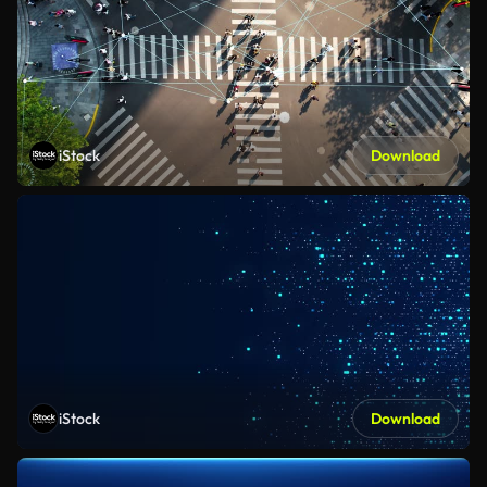
iStock
Download
iStock
Download