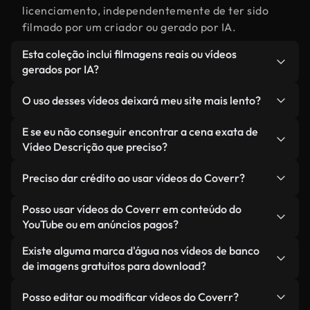
licenciamento, independentemente de ter sido
filmado por um criador ou gerado por IA.
Esta coleção inclui filmagens reais ou vídeos
gerados por IA?
Ambas. Esta é uma biblioteca híbrida composta
O uso desses vídeos deixará meu site mais lento?
por filmagens reais, feitas por humanos,
relacionadas a Vídeo Descrição, juntamente com
Não, se você selecionar nossas versões
E se eu não conseguir encontrar a cena exata de
vídeos gerados por IA. Cada vídeo é claramente
otimizadas. Oferecemos formatos leves e prontos
Vídeo Descrição que preciso?
identificado para que você sempre saiba o que
para a web, projetados para uso em segundo plano
Você pode criar um instantaneamente usando o
está usando.
— mantendo a alta qualidade, minimizando os
Preciso dar crédito ao usar vídeos do Coverr?
Coverr AI Studio. Basta descrever a cena — como
tempos de carregamento e melhorando métricas
"Vídeo Descrição ao pôr do sol" — e o Studio
Não é necessário dar crédito. Todos os vídeos em
Posso usar vídeos do Coverr em conteúdo do
como LCP.
gerará um vídeo personalizado para você em
nossa biblioteca são livres de direitos autorais e
YouTube ou em anúncios pagos?
segundos, alinhado com nossos padrões de
podem ser usados sem mencionar o criador —
Sim. Todas as imagens de arquivo da Coverr
Existe alguma marca d'água nos vídeos de banco
licenciamento.
embora isso seja sempre bem-vindo.
podem ser usadas em vídeos monetizados do
de imagens gratuitos para download?
YouTube, promoções em redes sociais e anúncios
Não. Nenhum dos nossos vídeos gratuitos — sejam
de clientes — desde que você não esteja
Posso editar ou modificar vídeos do Coverr?
reais ou gerados por IA — inclui marcas d'água.