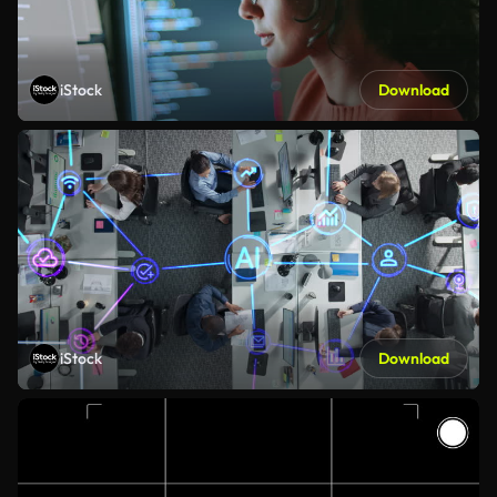
iStock
Download
iStock
Download