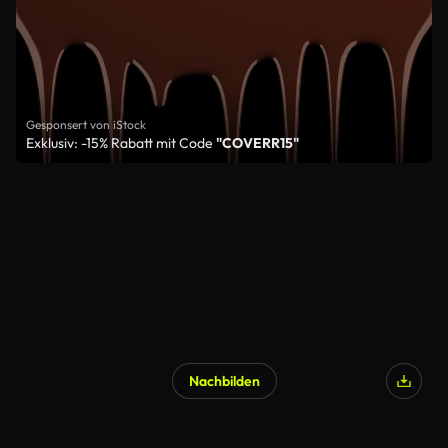
Gesponsert von iStock
Exklusiv: -15% Rabatt mit Code
"COVERR15"
Nachbilden