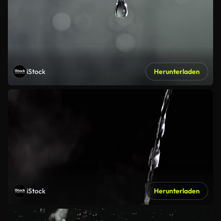
iStock
Herunterladen
iStock
Herunterladen