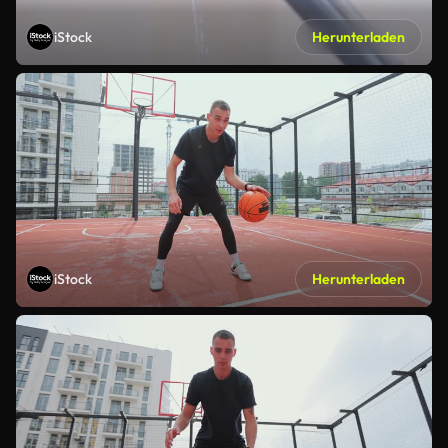
iStock
Herunterladen
iStock
Herunterladen