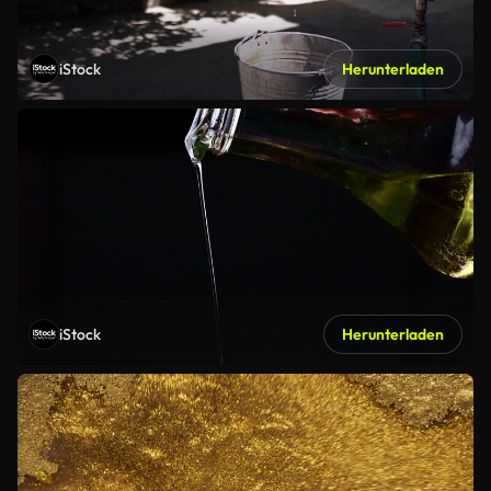
iStock
Herunterladen
iStock
Herunterladen