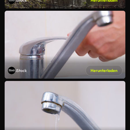
iStock
Herunterladen
iStock
Herunterladen