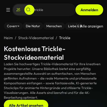
Anmelden
Alle anzeigen
Coverr+
Die Natur
Menschen
Liebe & Beziehungen
F
Heim
Stock-Videomaterial
Trickle
Kostenloses Trickle-
Stockvideomaterial
Laden Sie hochwertiges Trickle-Videomaterial für Ihre kreativen
Projekte herunter. Unsere Bibliothek bietet eine sorgfältig
zusammengestellte Auswahl an authentischen, von Menschen
gefilmten Aufnahmen – die reale Momente und professionelle
Kompositionen einfangen – sowie fantasievolle, KI-generierte
Stockclips für animierte Hintergründe und stilisierte Trickle-
Visualisierungen. Alle Assets sind lizenzfrei und für die 4K-
Bearbeitung optimiert.
Alle Artikel ansehen