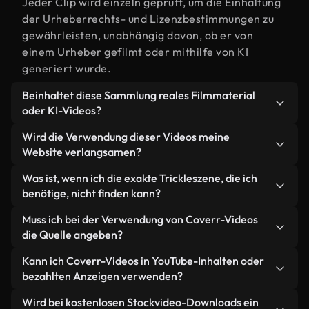
Jeder Clip wird einzeln geprüft, um die Einhaltung
der Urheberrechts- und Lizenzbestimmungen zu
gewährleisten, unabhängig davon, ob er von
einem Urheber gefilmt oder mithilfe von KI
generiert wurde.
Beinhaltet diese Sammlung reales Filmmaterial
oder KI-Videos?
Beides. Es handelt sich um eine Hybridbibliothek
Wird die Verwendung dieser Videos meine
aus realen, von Menschen aufgenommenen
Website verlangsamen?
Filmaufnahmen zum Thema Trickle und KI-
Nicht, wenn Sie unsere optimierten Versionen
Was ist, wenn ich die exakte Trickleszene, die ich
generierten Videos. Jedes Video ist eindeutig
wählen. Wir bieten schlanke, webfähige Formate,
benötige, nicht finden kann?
beschriftet, sodass Sie immer wissen, was Sie
die für die Hintergrundverarbeitung entwickelt
verwenden.
Mit Coverr AI Studio erstellen Sie im
Muss ich bei der Verwendung von Coverr-Videos
wurden – so bleibt die Qualität hoch, während
Handumdrehen ein solches Video. Beschreiben Sie
die Quelle angeben?
gleichzeitig die Ladezeiten minimiert und
einfach die Szene – zum Beispiel "Trickle bei
Kennzahlen wie LCP verbessert werden.
Eine Namensnennung ist nicht erforderlich. Alle
Kann ich Coverr-Videos in YouTube-Inhalten oder
Sonnenuntergang" – und das Studio generiert
Videos in unserer Stockbibliothek sind lizenzfrei
bezahlten Anzeigen verwenden?
innerhalb von Sekunden ein individuelles Video für
und können ohne Nennung des Urhebers
Sie, das unseren Lizenzbestimmungen entspricht.
Ja. Sämtliches Stockmaterial von Coverr darf in
Wird bei kostenlosen Stockvideo-Downloads ein
verwendet werden – wir freuen uns aber immer