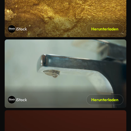
iStock
Herunterladen
iStock
Herunterladen