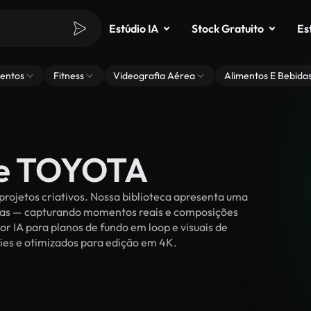
Estúdio IA
Stock Gratuito
Es
entos
Fitness
Videografia Aérea
Alimentos E Bebida
de TOYOTA
rojetos criativos. Nossa biblioteca apresenta uma
ssoas — capturando momentos reais e composições
or IA para planos de fundo em loop e visuais de
ties e otimizados para edição em 4K.