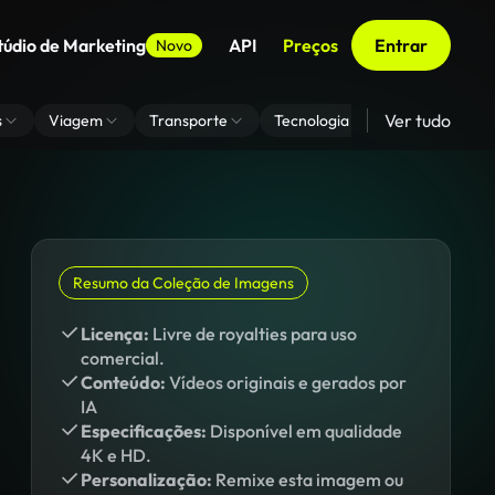
túdio de Marketing
API
Preços
Entrar
Novo
Ver tudo
s
Viagem
Transporte
Tecnologia
Zoom De Fundo
Resumo da Coleção de Imagens
Licença:
Livre de royalties para uso
comercial.
Conteúdo:
Vídeos originais e gerados por
IA
Especificações:
Disponível em qualidade
4K e HD.
Personalização:
Remixe esta imagem ou