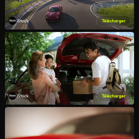
iStock
Télécharger
iStock
Télécharger