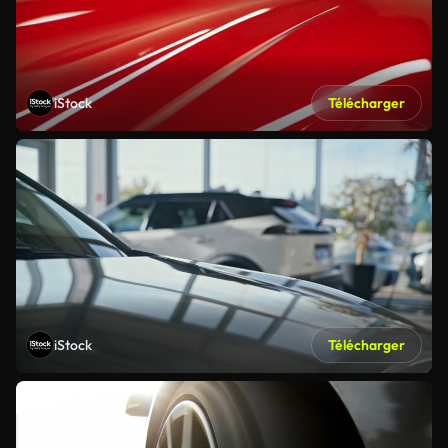
iStock
Télécharger
iStock
Télécharger