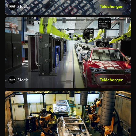
iStock
Télécharger
iStock
Télécharger