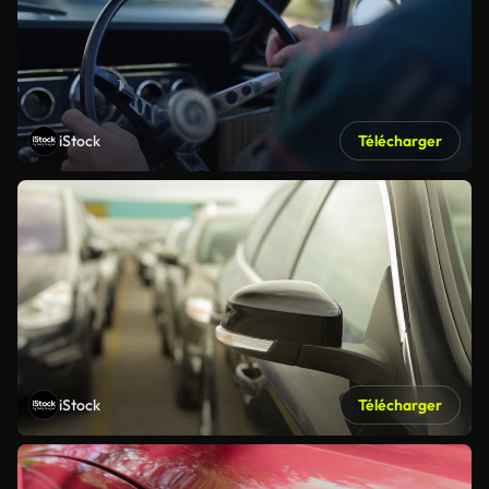
iStock
Télécharger
iStock
Télécharger