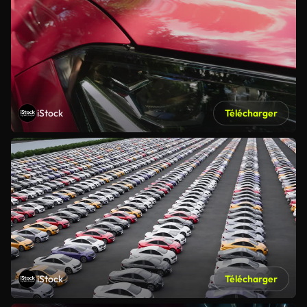
iStock
Télécharger
iStock
Télécharger