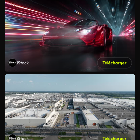
iStock
Télécharger
iStock
Télécharger