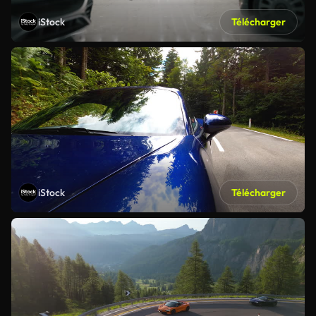
iStock
Télécharger
iStock
Télécharger