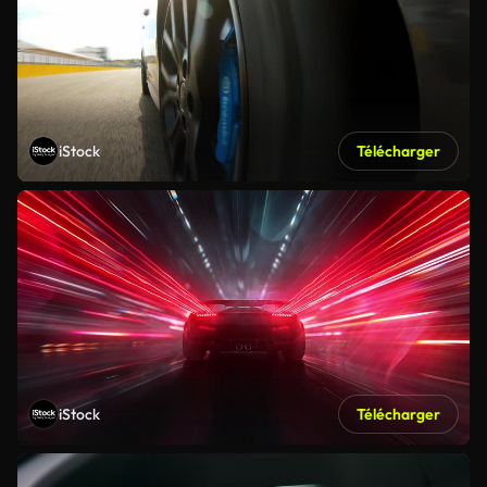
iStock
Télécharger
iStock
Télécharger