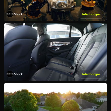
iStock
Télécharger
iStock
Télécharger