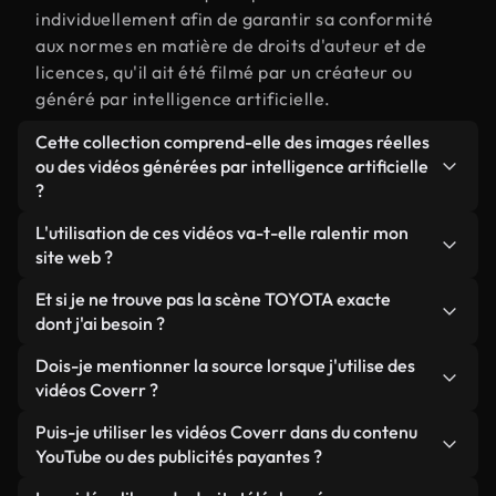
individuellement afin de garantir sa conformité
aux normes en matière de droits d'auteur et de
licences, qu'il ait été filmé par un créateur ou
généré par intelligence artificielle.
Cette collection comprend-elle des images réelles
ou des vidéos générées par intelligence artificielle
?
Les deux. Il s'agit d'une bibliothèque hybride
L'utilisation de ces vidéos va-t-elle ralentir mon
composée de véritables images filmées par des
site web ?
humains et liées à TOYOTA, ainsi que de vidéos
Sauf si vous choisissez nos versions optimisées.
Et si je ne trouve pas la scène TOYOTA exacte
générées par IA. Chaque vidéo est clairement
Nous proposons des formats légers, prêts pour le
dont j'ai besoin ?
identifiée afin que vous sachiez toujours ce que
web et conçus pour une utilisation en arrière-plan :
vous utilisez.
Vous pouvez en créer une instantanément avec
Dois-je mentionner la source lorsque j'utilise des
ils conservent une qualité élevée tout en
Coverr AI Studio. Il vous suffit de décrire la scène,
vidéos Coverr ?
minimisant les temps de chargement et en
par exemple « TOYOTA au coucher du soleil », et le
améliorant des indicateurs comme le LCP.
Aucune attribution n'est requise. Toutes les vidéos
Puis-je utiliser les vidéos Coverr dans du contenu
Studio générera en quelques secondes une vidéo
de notre bibliothèque sont libres de droits et
YouTube ou des publicités payantes ?
personnalisée conforme à nos normes de licence.
peuvent être utilisées sans mentionner l'auteur,
Oui. Toutes les séquences vidéo de Coverr peuvent