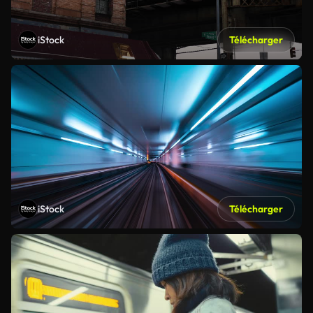
iStock
Télécharger
iStock
Télécharger