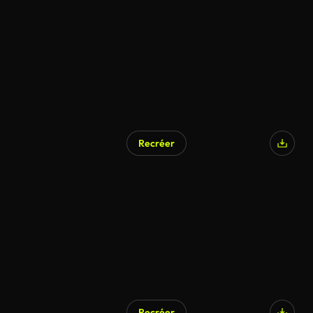
Recréer
Recréer