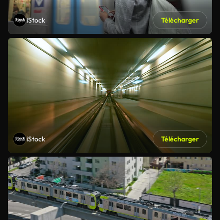
iStock
Télécharger
iStock
Télécharger