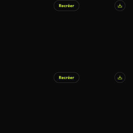
Recréer
Recréer