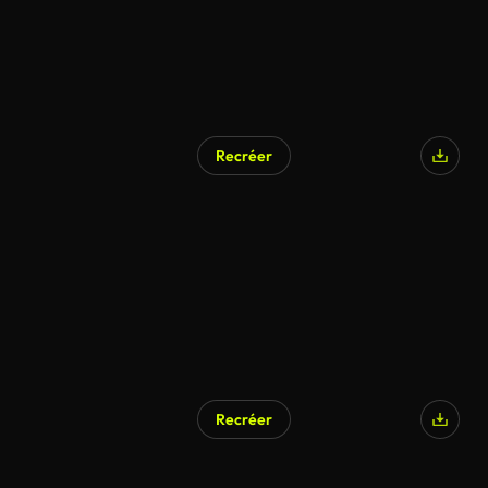
Recréer
Recréer