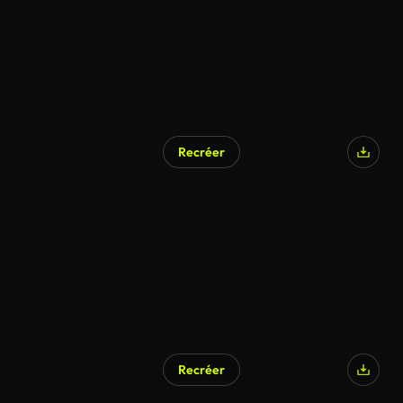
Recréer
Recréer