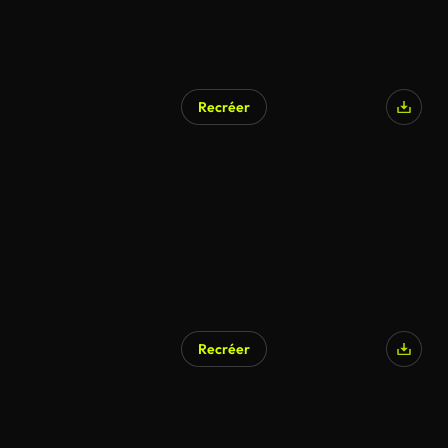
Recréer
Recréer