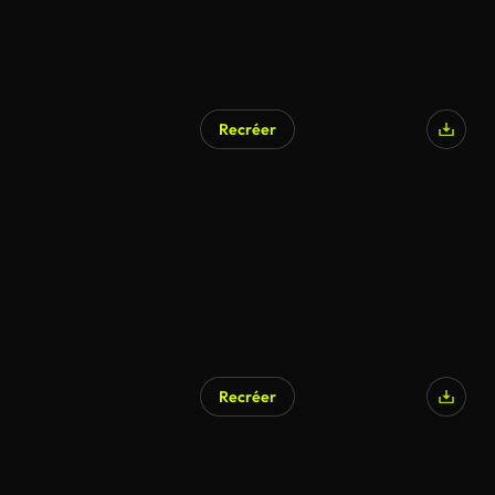
Recréer
Recréer