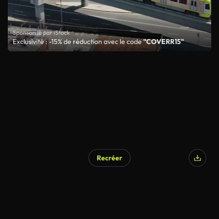
Sponsorisé par iStock
Exclusivité : -15% de réduction avec le code
"COVERR15"
Recréer