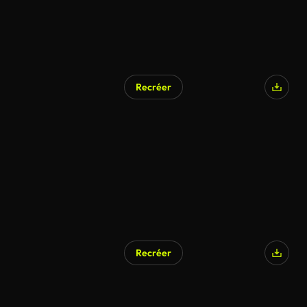
Recréer
Recréer