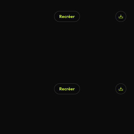
Recréer
Recréer