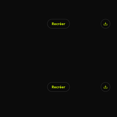
Recréer
Recréer