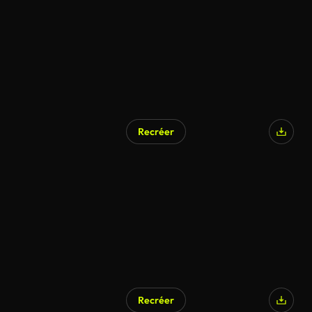
Recréer
Recréer