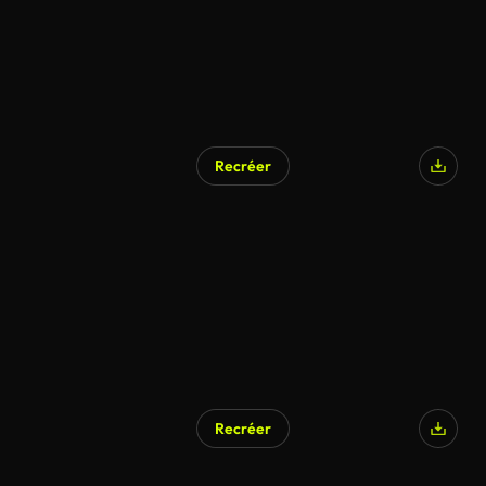
Recréer
Recréer