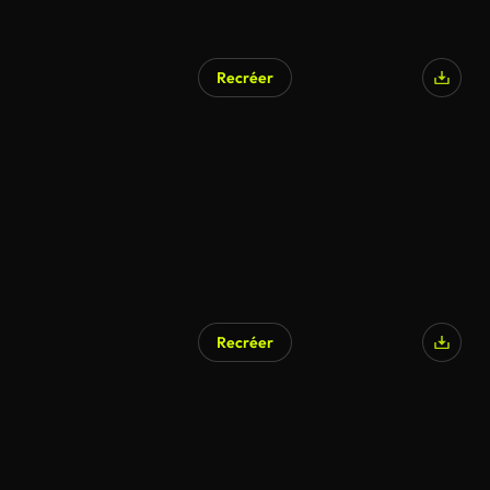
Recréer
Recréer