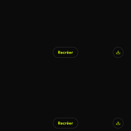
Recréer
Recréer