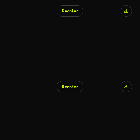
Recréer
Recréer