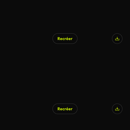
Recréer
Recréer