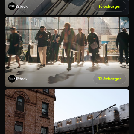
iStock
Télécharger
iStock
Télécharger