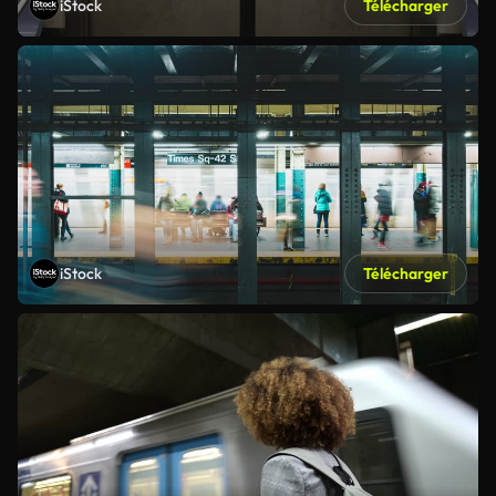
iStock
Télécharger
iStock
Télécharger