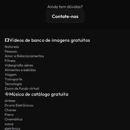
imagens exclusivas, resolução 4K e proteções de
Ainda tem dúvidas?
licenciamento estendidas.
Contate-nos
Vídeos de banco de imagens gratuitos
Natureza
Pessoas
Amor e Relacionamentos
Fitness
Videografia aérea
Alimentos e bebidas
Viagem
Transporte
Tecnologia
Zoom de fundo virtual
Música de catálogo gratuita
síntese
Drums Eletrônicos
Chaves
Piano
Cinemática
suave
eletrônico