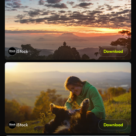
iStock
Download
iStock
Download