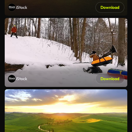
iStock
Download
iStock
Download