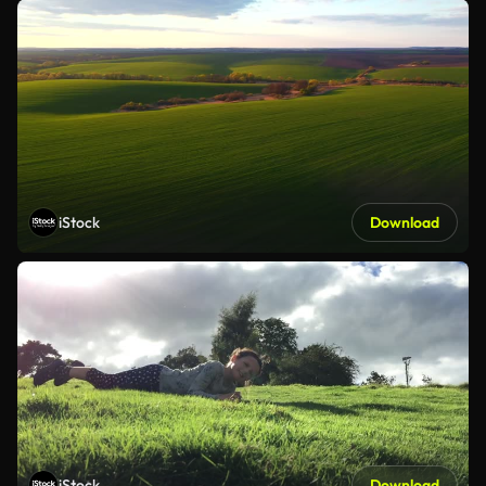
iStock
Download
iStock
Download