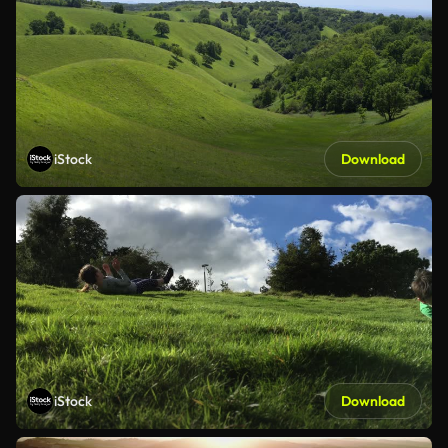
iStock
Download
iStock
Download