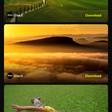
iStock
Download
iStock
Download