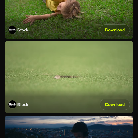
iStock
Download
iStock
Download