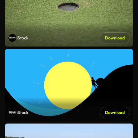
iStock
Download
iStock
Download