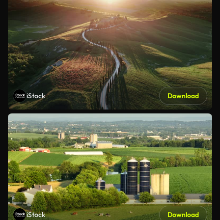
iStock
Download
iStock
Download