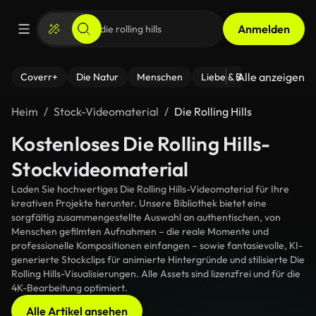
Anmelden
Alle anzeigen
Coverr+
Die Natur
Menschen
Liebe & Beziehungen
F
Heim
Stock-Videomaterial
Die Rolling Hills
Kostenloses Die Rolling Hills-
Stockvideomaterial
Laden Sie hochwertiges Die Rolling Hills-Videomaterial für Ihre
kreativen Projekte herunter. Unsere Bibliothek bietet eine
sorgfältig zusammengestellte Auswahl an authentischen, von
Menschen gefilmten Aufnahmen – die reale Momente und
professionelle Kompositionen einfangen – sowie fantasievolle, KI-
generierte Stockclips für animierte Hintergründe und stilisierte Die
Rolling Hills-Visualisierungen. Alle Assets sind lizenzfrei und für die
4K-Bearbeitung optimiert.
Alle Artikel ansehen