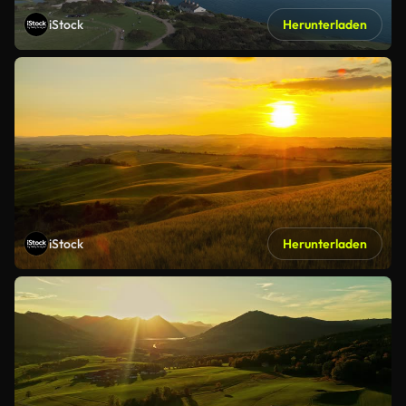
iStock
Herunterladen
iStock
Herunterladen