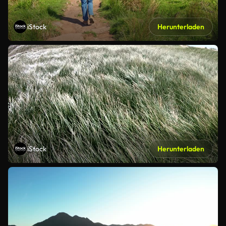
iStock
Herunterladen
iStock
Herunterladen