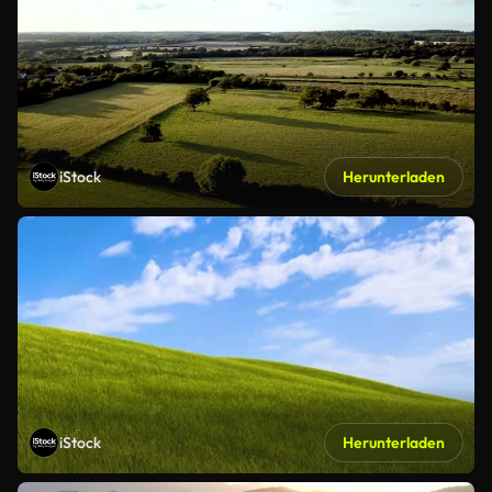
iStock
Herunterladen
iStock
Herunterladen