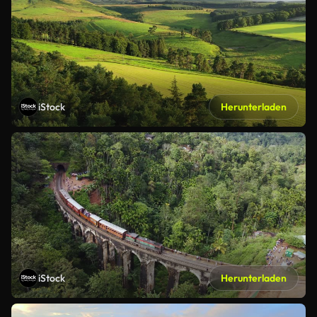
iStock
Herunterladen
iStock
Herunterladen