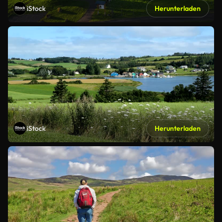
iStock
Herunterladen
iStock
Herunterladen