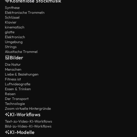
Kostenlose Stockmusik
Synthese
Elektronische Trommeln
Schlüssel
Klavier
kinematisch
glatte
Elektronisch
Umgebung
Strings
Akustische Trommel
Bilder
Die Natur
Menschen
Liebe & Beziehungen
Fitness ist
Luftvideografie
Essen & Trinken
Reisen
Der Transport
Technologie
Zoom virtuelle Hintergründe
KI-Workflows
Text-zu-Video-KI-Workflows
Bild-zu-Video-KI-Workflows
KI-Modelle