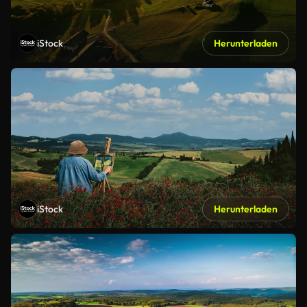
iStock
Herunterladen
iStock
Herunterladen