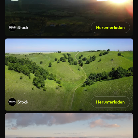
iStock
Herunterladen
iStock
Herunterladen