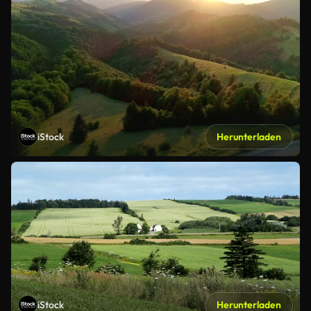
iStock
Herunterladen
iStock
Herunterladen