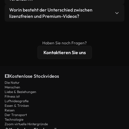
eigenständiges Produkt weiterverkaufen oder
Sie erhalten sauberes, sofort einsatzbereites
weiterverbreiten.
Ja. Sie dürfen unsere Videos gerne kürzen,
Worin besteht der Unterschied zwischen
Videomaterial.
bearbeiten oder neu zusammenstellen. Achten Sie
lizenzfreien und Premium-Videos?
nur darauf, dass das Endprodukt unserer Lizenz
Lizenzfreie Videos beinhalten kommerzielle
entspricht und nicht als ungeschnittenes
Nutzungsrechte, während Premium-Inhalte
Stockmaterial weiterverbreitet wird.
exklusives Filmmaterial, 4K-Auflösung und
Haben Sie noch Fragen?
erweiterten Lizenzschutz bieten.
Kontaktieren Sie uns
Kostenlose Stockvideos
Die Natur
Menschen
Liebe & Beziehungen
Fitness ist
Luftvideografie
Essen & Trinken
Reisen
Der Transport
Technologie
Zoom virtuelle Hintergründe