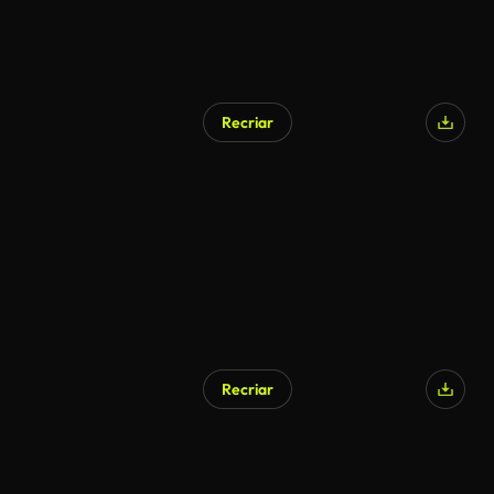
Recriar
Recriar