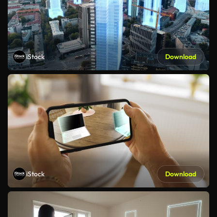
iStock
Download
iStock
Download