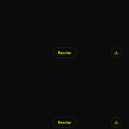
Recriar
Recriar