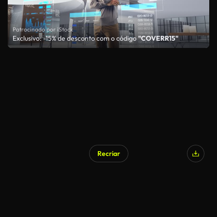
Patrocinado por iStock
Exclusivo: -15% de desconto com o código
"COVERR15"
Recriar