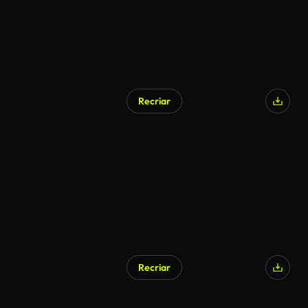
Recriar
Recriar