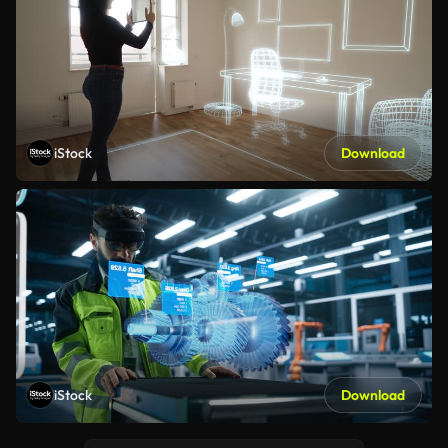
iStock
Download
iStock
Download