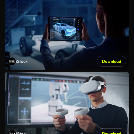
iStock
Download
iStock
Download