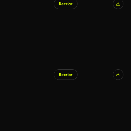
Recriar
Recriar