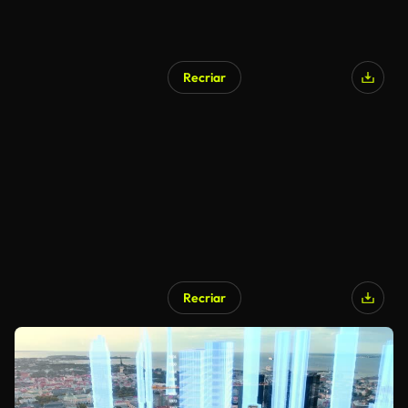
Recriar
Recriar