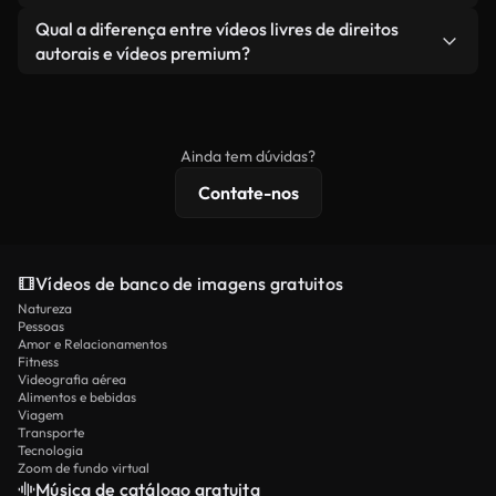
revendendo ou redistribuindo as imagens em si
Você recebe imagens limpas e prontas para usar.
Sim. Você pode cortar, recortar ou remixar nossos
Qual a diferença entre vídeos livres de direitos
como um produto independente.
vídeos livremente. Apenas certifique-se de que o
autorais e vídeos premium?
produto final esteja de acordo com nossa licença e
Os vídeos isentos de royalties incluem direitos
não seja redistribuído como conteúdo bruto de
comerciais, enquanto o conteúdo premium inclui
banco de imagens.
imagens exclusivas, resolução 4K e proteções de
Ainda tem dúvidas?
licenciamento estendidas.
Contate-nos
Vídeos de banco de imagens gratuitos
Natureza
Pessoas
Amor e Relacionamentos
Fitness
Videografia aérea
Alimentos e bebidas
Viagem
Transporte
Tecnologia
Zoom de fundo virtual
Música de catálogo gratuita