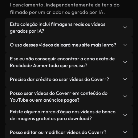
licenciamento, independentemente de ter sido
filmado por um criador ou gerado por IA.
Esta coleção inclui filmagens reais ou vídeos
gerados por IA?
Ambas. Esta é uma biblioteca híbrida composta
O uso desses vídeos deixará meu site mais lento?
por filmagens reais, feitas por humanos,
relacionadas a Realidade Aumentada, juntamente
Não, se você selecionar nossas versões
E se eu não conseguir encontrar a cena exata de
com vídeos gerados por IA. Cada vídeo é
otimizadas. Oferecemos formatos leves e prontos
Realidade Aumentada que preciso?
claramente identificado para que você sempre
para a web, projetados para uso em segundo plano
Você pode criar um instantaneamente usando o
saiba o que está usando.
— mantendo a alta qualidade, minimizando os
Preciso dar crédito ao usar vídeos do Coverr?
Coverr AI Studio. Basta descrever a cena — como
tempos de carregamento e melhorando métricas
"Realidade Aumentada ao pôr do sol" — e o Studio
Não é necessário dar crédito. Todos os vídeos em
Posso usar vídeos do Coverr em conteúdo do
como LCP.
gerará um vídeo personalizado para você em
nossa biblioteca são livres de direitos autorais e
YouTube ou em anúncios pagos?
segundos, alinhado com nossos padrões de
podem ser usados sem mencionar o criador —
Sim. Todas as imagens de arquivo da Coverr
Existe alguma marca d'água nos vídeos de banco
licenciamento.
embora isso seja sempre bem-vindo.
podem ser usadas em vídeos monetizados do
de imagens gratuitos para download?
YouTube, promoções em redes sociais e anúncios
Não. Nenhum dos nossos vídeos gratuitos — sejam
de clientes — desde que você não esteja
Posso editar ou modificar vídeos do Coverr?
reais ou gerados por IA — inclui marcas d'água.