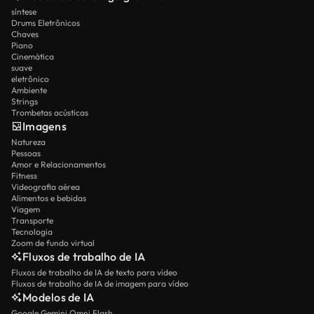
síntese
Drums Eletrônicos
Chaves
Piano
Cinemática
suave
eletrônico
Ambiente
Strings
Trombetas acústicas
Imagens
Natureza
Pessoas
Amor e Relacionamentos
Fitness
Videografia aérea
Alimentos e bebidas
Viagem
Transporte
Tecnologia
Zoom de fundo virtual
Fluxos de trabalho de IA
Fluxos de trabalho de IA de texto para vídeo
Fluxos de trabalho de IA de imagem para vídeo
Modelos de IA
Google Gemini Omni Flash