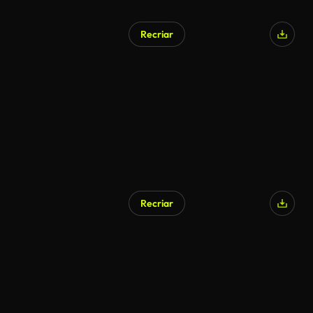
Recriar
Recriar