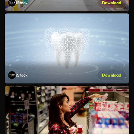
iStock
Download
iStock
Download