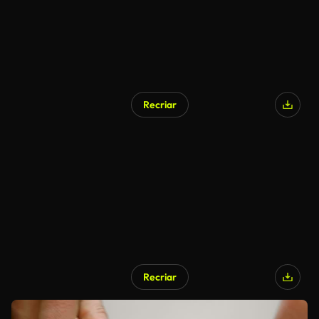
Recriar
Recriar