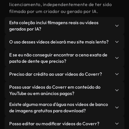
licenciamento, independentemente de ter sido
filmado por um criador ou gerado por IA.
Esta coleção inclui filmagens reais ou vídeos
gerados por IA?
Ambas. Esta é uma biblioteca híbrida composta
O uso desses vídeos deixará meu site mais lento?
por filmagens reais, feitas por humanos,
relacionadas a pasta de dente, juntamente com
Não, se você selecionar nossas versões
E se eu não conseguir encontrar a cena exata de
vídeos gerados por IA. Cada vídeo é claramente
otimizadas. Oferecemos formatos leves e prontos
pasta de dente que preciso?
identificado para que você sempre saiba o que
para a web, projetados para uso em segundo plano
Você pode criar um instantaneamente usando o
está usando.
— mantendo a alta qualidade, minimizando os
Preciso dar crédito ao usar vídeos do Coverr?
Coverr AI Studio. Basta descrever a cena — como
tempos de carregamento e melhorando métricas
"pasta de dente ao pôr do sol" — e o Studio gerará
Não é necessário dar crédito. Todos os vídeos em
Posso usar vídeos do Coverr em conteúdo do
como LCP.
um vídeo personalizado para você em segundos,
nossa biblioteca são livres de direitos autorais e
YouTube ou em anúncios pagos?
alinhado com nossos padrões de licenciamento.
podem ser usados sem mencionar o criador —
Sim. Todas as imagens de arquivo da Coverr
Existe alguma marca d'água nos vídeos de banco
embora isso seja sempre bem-vindo.
podem ser usadas em vídeos monetizados do
de imagens gratuitos para download?
YouTube, promoções em redes sociais e anúncios
Não. Nenhum dos nossos vídeos gratuitos — sejam
de clientes — desde que você não esteja
Posso editar ou modificar vídeos do Coverr?
reais ou gerados por IA — inclui marcas d'água.