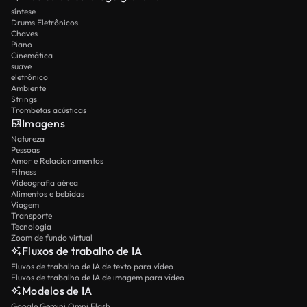
síntese
Drums Eletrônicos
Chaves
Piano
Cinemática
suave
eletrônico
Ambiente
Strings
Trombetas acústicas
Imagens
Natureza
Pessoas
Amor e Relacionamentos
Fitness
Videografia aérea
Alimentos e bebidas
Viagem
Transporte
Tecnologia
Zoom de fundo virtual
Fluxos de trabalho de IA
Fluxos de trabalho de IA de texto para vídeo
Fluxos de trabalho de IA de imagem para vídeo
Modelos de IA
Google Gemini Omni Flash