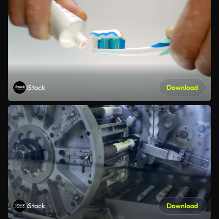
iStock
Download
iStock
Download