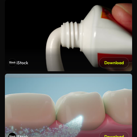
iStock
Download
iStock
Download