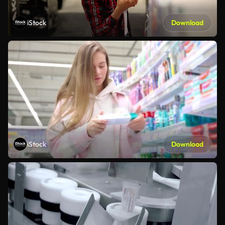
iStock
Download
iStock
Download