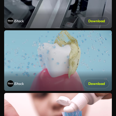
iStock
Download
iStock
Download