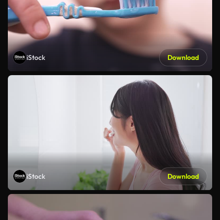
iStock
Download
iStock
Download