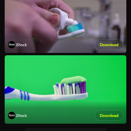
iStock
Download
iStock
Download