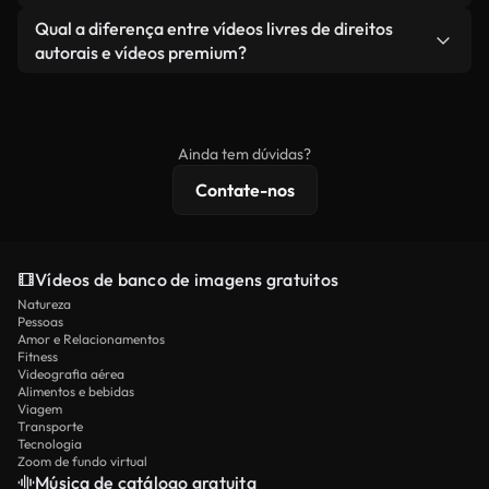
revendendo ou redistribuindo as imagens em si
Você recebe imagens limpas e prontas para usar.
Sim. Você pode cortar, recortar ou remixar nossos
Qual a diferença entre vídeos livres de direitos
como um produto independente.
vídeos livremente. Apenas certifique-se de que o
autorais e vídeos premium?
produto final esteja de acordo com nossa licença e
Os vídeos isentos de royalties incluem direitos
não seja redistribuído como conteúdo bruto de
comerciais, enquanto o conteúdo premium inclui
banco de imagens.
imagens exclusivas, resolução 4K e proteções de
Ainda tem dúvidas?
licenciamento estendidas.
Contate-nos
Vídeos de banco de imagens gratuitos
Natureza
Pessoas
Amor e Relacionamentos
Fitness
Videografia aérea
Alimentos e bebidas
Viagem
Transporte
Tecnologia
Zoom de fundo virtual
Música de catálogo gratuita