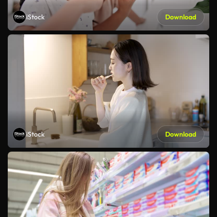
iStock
Download
iStock
Download