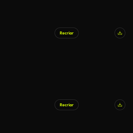
Recriar
Recriar