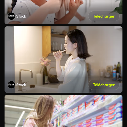
iStock
Télécharger
iStock
Télécharger