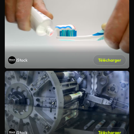
iStock
Télécharger
iStock
Télécharger