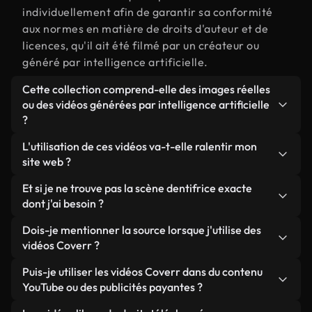
individuellement afin de garantir sa conformité
aux normes en matière de droits d'auteur et de
licences, qu'il ait été filmé par un créateur ou
généré par intelligence artificielle.
Cette collection comprend-elle des images réelles
ou des vidéos générées par intelligence artificielle
?
Les deux. Il s'agit d'une bibliothèque hybride
L'utilisation de ces vidéos va-t-elle ralentir mon
composée de véritables images filmées par des
site web ?
humains et liées à dentifrice, ainsi que de vidéos
Sauf si vous choisissez nos versions optimisées.
Et si je ne trouve pas la scène dentifrice exacte
générées par IA. Chaque vidéo est clairement
Nous proposons des formats légers, prêts pour le
dont j'ai besoin ?
identifiée afin que vous sachiez toujours ce que
web et conçus pour une utilisation en arrière-plan :
vous utilisez.
Vous pouvez en créer une instantanément avec
Dois-je mentionner la source lorsque j'utilise des
ils conservent une qualité élevée tout en
Coverr AI Studio. Il vous suffit de décrire la scène,
vidéos Coverr ?
minimisant les temps de chargement et en
par exemple « dentifrice au coucher du soleil », et
améliorant des indicateurs comme le LCP.
Aucune attribution n'est requise. Toutes les vidéos
Puis-je utiliser les vidéos Coverr dans du contenu
le Studio générera en quelques secondes une vidéo
de notre bibliothèque sont libres de droits et
YouTube ou des publicités payantes ?
personnalisée conforme à nos normes de licence.
peuvent être utilisées sans mentionner l'auteur,
Oui. Toutes les séquences vidéo de Coverr peuvent