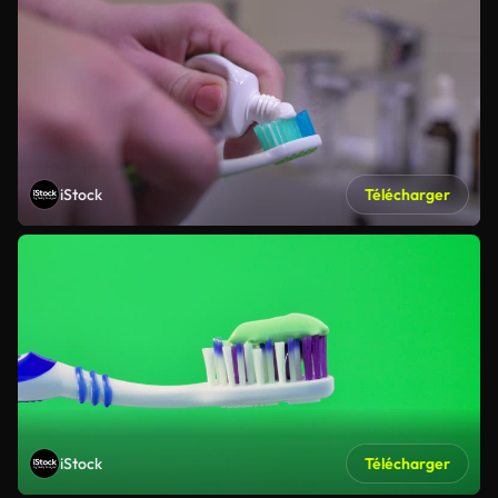
iStock
Télécharger
iStock
Télécharger