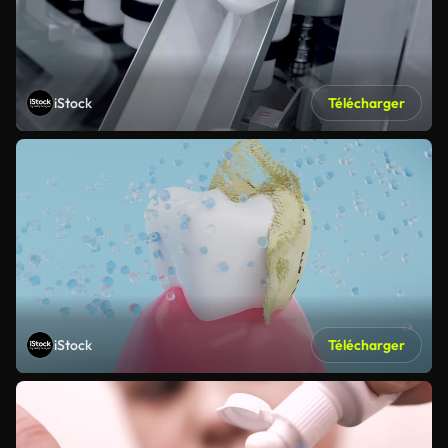
iStock
Télécharger
iStock
Télécharger