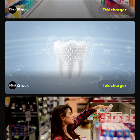
iStock
Télécharger
iStock
Télécharger