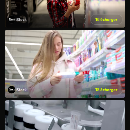
iStock
Télécharger
iStock
Télécharger