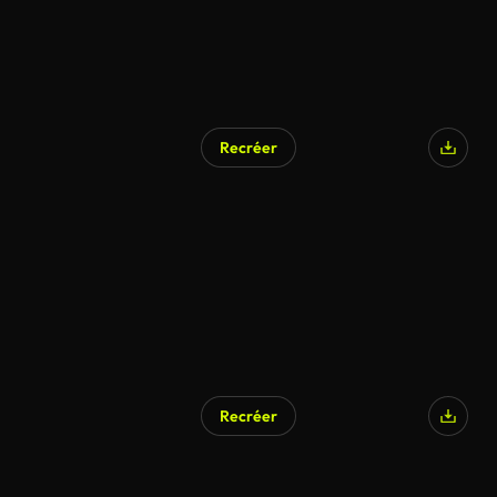
Recréer
Recréer