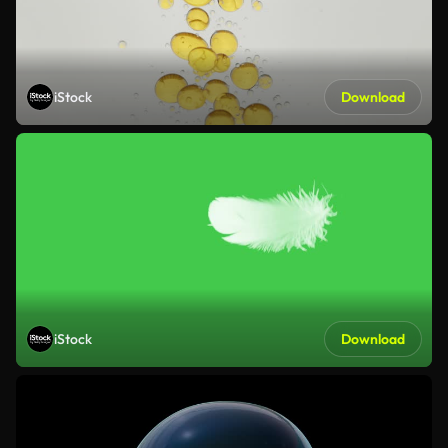
iStock
Download
iStock
Download