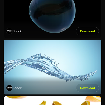
iStock
Download
iStock
Download