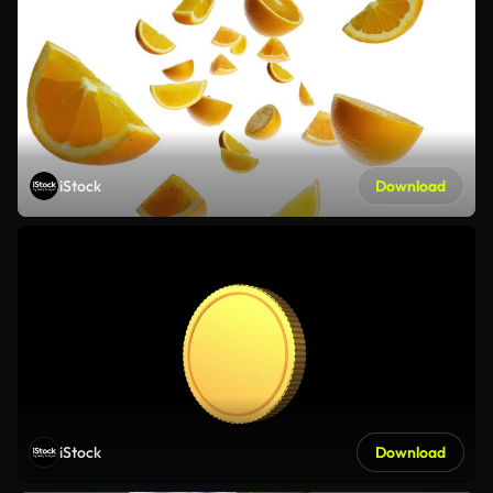
iStock
Download
iStock
Download