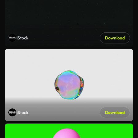
iStock
Download
iStock
Download