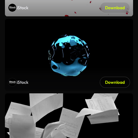
iStock
Download
iStock
Download