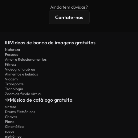
imagens exclusivas, resolução 4K e proteções de
Ainda tem dúvidas?
licenciamento estendidas.
Contate-nos
Vídeos de banco de imagens gratuitos
Natureza
Pessoas
Amor e Relacionamentos
Fitness
Videografia aérea
Alimentos e bebidas
Viagem
Transporte
Tecnologia
Zoom de fundo virtual
Música de catálogo gratuita
síntese
Drums Eletrônicos
Chaves
Piano
Cinemática
suave
eletrônico