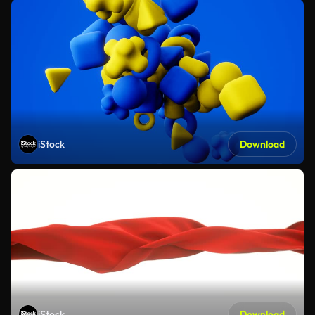
iStock
Download
iStock
Download