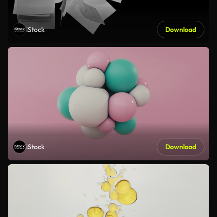
iStock
Download
iStock
Download