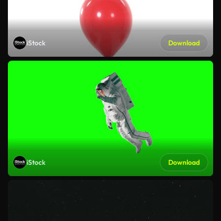
iStock
Download
iStock
Download