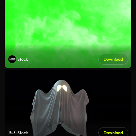
iStock
Download
iStock
Download