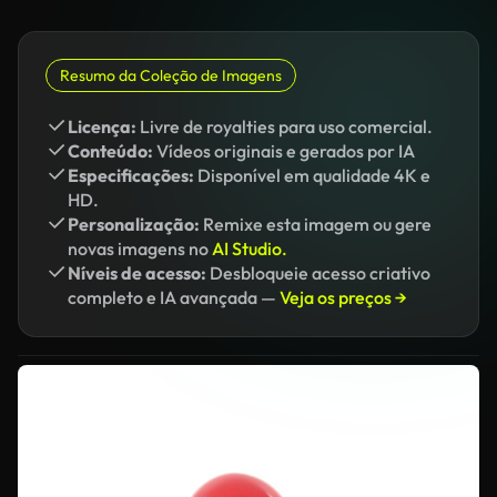
Resumo da Coleção de Imagens
Licença:
Livre de royalties para uso comercial.
Conteúdo:
Vídeos originais e gerados por IA
Especificações:
Disponível em qualidade 4K e
HD.
Personalização:
Remixe esta imagem ou gere
novas imagens no
AI Studio.
Níveis de acesso:
Desbloqueie acesso criativo
completo e IA avançada —
Veja os preços →