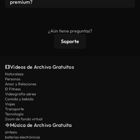
vídeos. Solo asegúrese de que el producto final no
premium?
se redistribuya como metraje de stock básico.
Los vídeos royalty-free incluyen derechos
comerciales estándar; el contenido premium
ofrece metraje exclusivo, resolución 4K y
¿Aún tiene preguntas?
protecciones de licencia extendidas.
Soporte
Vídeos de Archivo Gratuitos
Naturaleza
Personas
Amor y Relaciones
El Fitness
Videografía aérea
Comida y bebida
Viajes
Transporte
Tecnología
Zoom de fondo virtual
Música de Archivo Gratuita
síntesis
baterías electrónicas