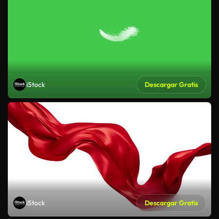
iStock
Descargar Gratis
iStock
Descargar Gratis