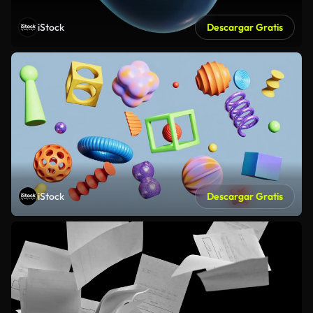
iStock
Descargar Gratis
iStock
Descargar Gratis