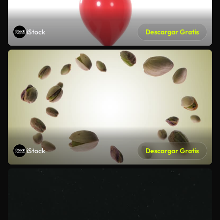
iStock
Descargar Gratis
iStock
Descargar Gratis