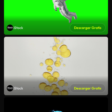
iStock
Descargar Gratis
iStock
Descargar Gratis