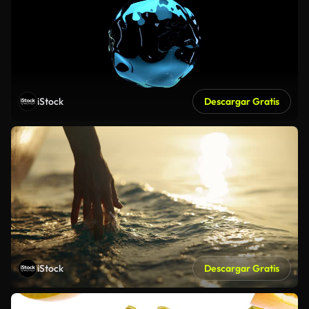
iStock
Descargar Gratis
iStock
Descargar Gratis