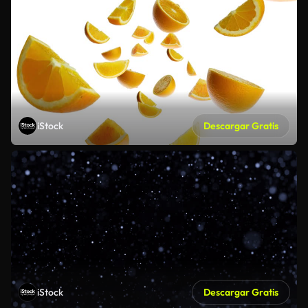
iStock
Descargar Gratis
iStock
Descargar Gratis