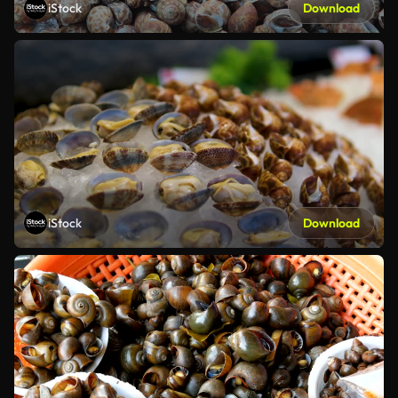
iStock
Download
iStock
Download