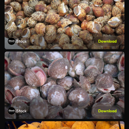
iStock
Download
iStock
Download