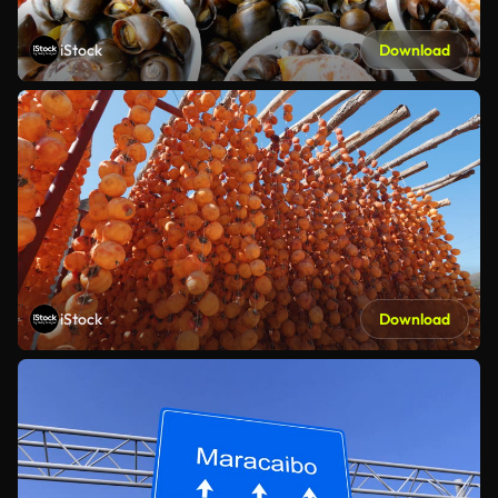
iStock
Download
iStock
Download