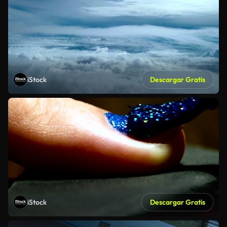
iStock
Descargar Gratis
iStock
Descargar Gratis