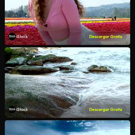
iStock
Descargar Gratis
iStock
Descargar Gratis