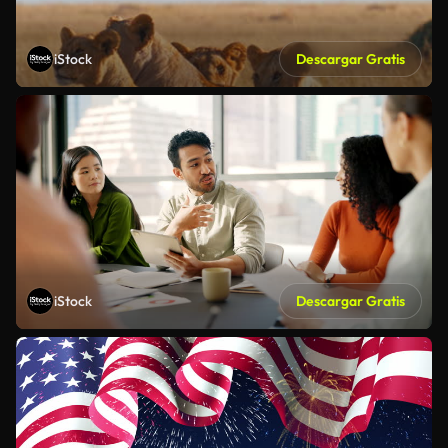
iStock
Descargar Gratis
iStock
Descargar Gratis