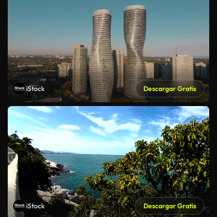
iStock
Descargar Gratis
iStock
Descargar Gratis