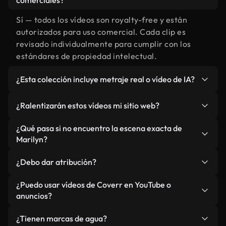
comerciales?
Sí — todos los vídeos son royalty-free y están
autorizados para uso comercial. Cada clip es
revisado individualmente para cumplir con los
estándares de propiedad intelectual.
¿Esta colección incluye metraje real o vídeo de IA?
Ambos. Es una biblioteca híbrida de metraje real
¿Ralentizarán estos vídeos mi sitio web?
relacionado con Marilyn y vídeos generados por
IA. Todo está claramente etiquetado.
No si selecciona nuestras versiones optimizadas
¿Qué pasa si no encuentro la escena exacta de
para web, diseñadas específicamente para uso de
Marilyn?
fondo y para mantener un rendimiento óptimo de
Puedes crear una al instante usando Coverr AI
métricas como LCP.
¿Debo dar atribución?
Studio. Describe la escena, como "Marilyn al
atardecer", y la IA la generará en segundos
No es necesario. Todos los vídeos en nuestra
¿Puedo usar vídeos de Coverr en YouTube o
conforme a nuestros estándares.
biblioteca son royalty-free, aunque siempre se
anuncios?
agradece la mención.
Sí. Todo el metraje puede usarse en vídeos
¿Tienen marcas de agua?
monetizados y anuncios, siempre que no se