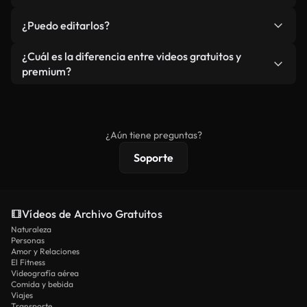
redistribuya el metraje en sí como producto
No. Ninguno de nuestros vídeos incluye marcas de
¿Puedo editarlos?
independiente.
agua. Obtendrá metraje limpio y listo para usar en
cada descarga.
Sí. Eres libre de recortar o mezclar nuestros
¿Cuál es la diferencia entre videos gratuitos y
vídeos. Solo asegúrese de que el producto final no
premium?
se redistribuya como metraje de stock básico.
Los vídeos royalty-free incluyen derechos
comerciales estándar; el contenido premium
ofrece metraje exclusivo, resolución 4K y
¿Aún tiene preguntas?
protecciones de licencia extendidas.
Soporte
Vídeos de Archivo Gratuitos
Naturaleza
Personas
Amor y Relaciones
El Fitness
Videografía aérea
Comida y bebida
Viajes
Transporte