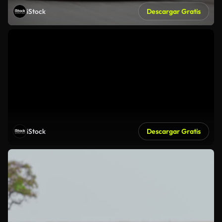
iStock
Descargar Gratis
iStock
Descargar Gratis