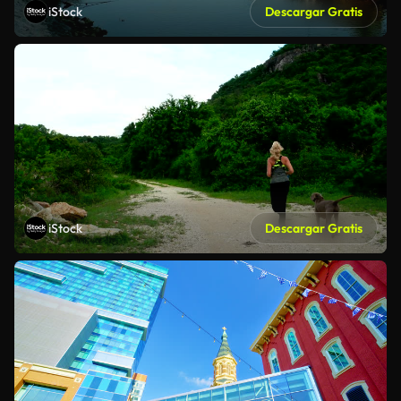
iStock
Descargar Gratis
iStock
Descargar Gratis