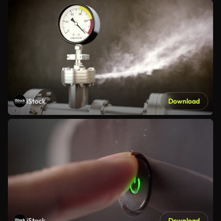
iStock
Download
iStock
Download