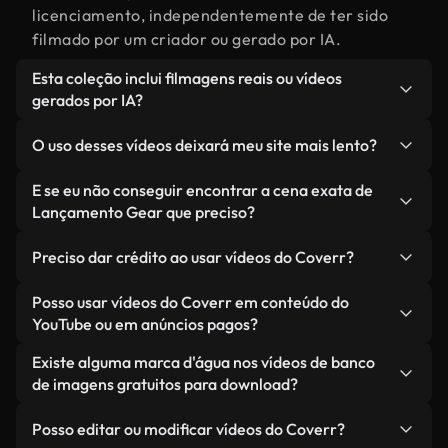
licenciamento, independentemente de ter sido
filmado por um criador ou gerado por IA.
Esta coleção inclui filmagens reais ou vídeos
gerados por IA?
Ambas. Esta é uma biblioteca híbrida composta
O uso desses vídeos deixará meu site mais lento?
por filmagens reais, feitas por humanos,
relacionadas a Lançamento Gear, juntamente com
Não, se você selecionar nossas versões
E se eu não conseguir encontrar a cena exata de
vídeos gerados por IA. Cada vídeo é claramente
otimizadas. Oferecemos formatos leves e prontos
Lançamento Gear que preciso?
identificado para que você sempre saiba o que
para a web, projetados para uso em segundo plano
Você pode criar um instantaneamente usando o
está usando.
— mantendo a alta qualidade, minimizando os
Preciso dar crédito ao usar vídeos do Coverr?
Coverr AI Studio. Basta descrever a cena — como
tempos de carregamento e melhorando métricas
"Lançamento Gear ao pôr do sol" — e o Studio
Não é necessário dar crédito. Todos os vídeos em
Posso usar vídeos do Coverr em conteúdo do
como LCP.
gerará um vídeo personalizado para você em
nossa biblioteca são livres de direitos autorais e
YouTube ou em anúncios pagos?
segundos, alinhado com nossos padrões de
podem ser usados sem mencionar o criador —
Sim. Todas as imagens de arquivo da Coverr
Existe alguma marca d'água nos vídeos de banco
licenciamento.
embora isso seja sempre bem-vindo.
podem ser usadas em vídeos monetizados do
de imagens gratuitos para download?
YouTube, promoções em redes sociais e anúncios
Não. Nenhum dos nossos vídeos gratuitos — sejam
de clientes — desde que você não esteja
Posso editar ou modificar vídeos do Coverr?
reais ou gerados por IA — inclui marcas d'água.