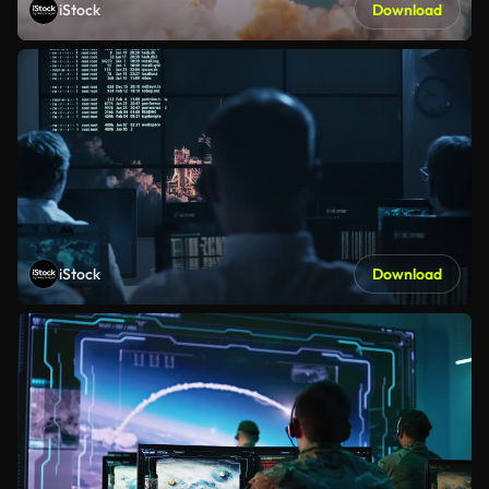
iStock
Download
iStock
Download