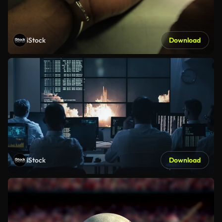
iStock
Download
iStock
Download