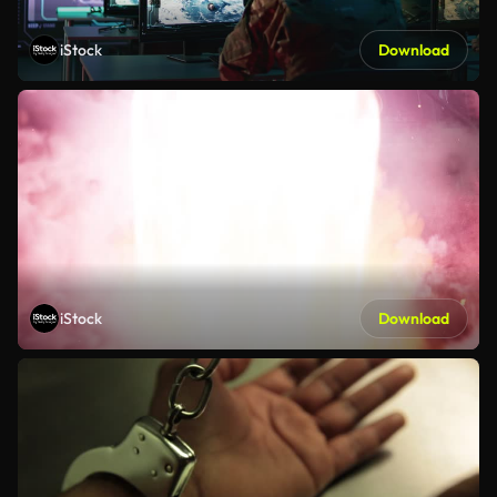
iStock
Download
iStock
Download