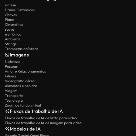
síntese
Drums Eletrônicos
Chaves
Piano
Cinemática
suave
eletrônico
Ambiente
Strings
Trombetas acústicas
Imagens
Natureza
Pessoas
Amor e Relacionamentos
Fitness
Videografia aérea
Alimentos e bebidas
Viagem
Transporte
Tecnologia
Zoom de fundo virtual
Fluxos de trabalho de IA
Fluxos de trabalho de IA de texto para vídeo
Fluxos de trabalho de IA de imagem para vídeo
Modelos de IA
Google Gemini Omni Flash