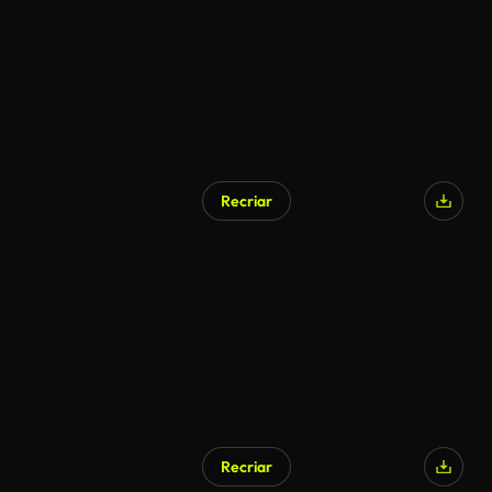
Recriar
Recriar