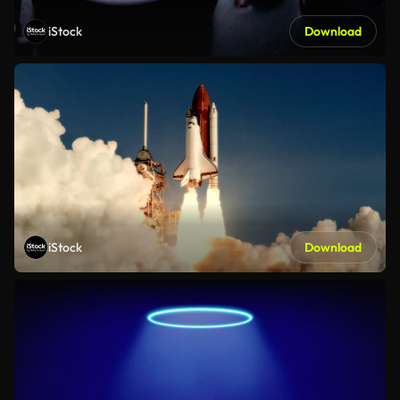
iStock
Download
iStock
Download