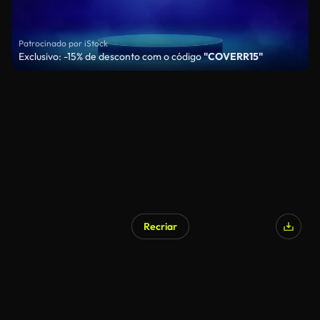
Patrocinado por iStock
Exclusivo: -15% de desconto com o código
"COVERR15"
Recriar