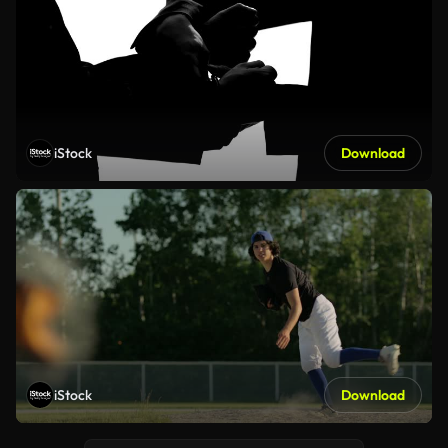
iStock
Download
iStock
Download