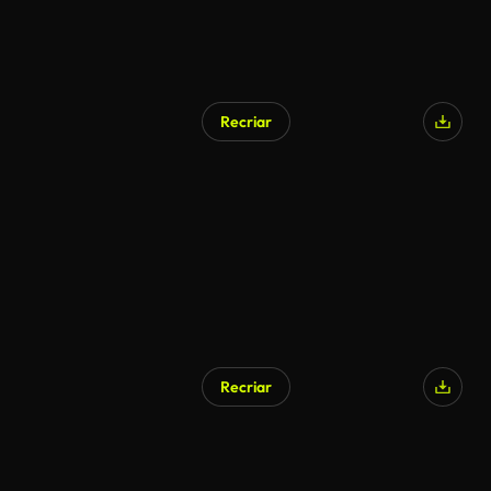
Recriar
Recriar