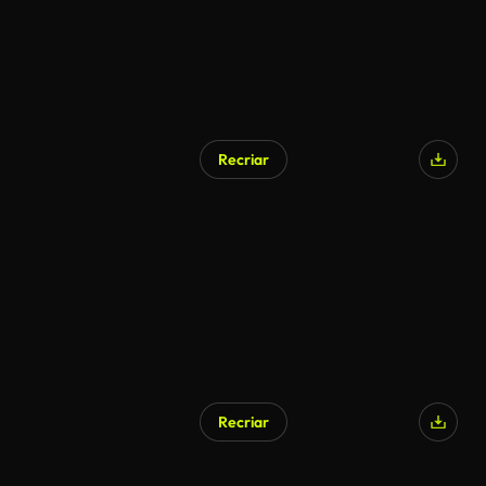
Recriar
Recriar