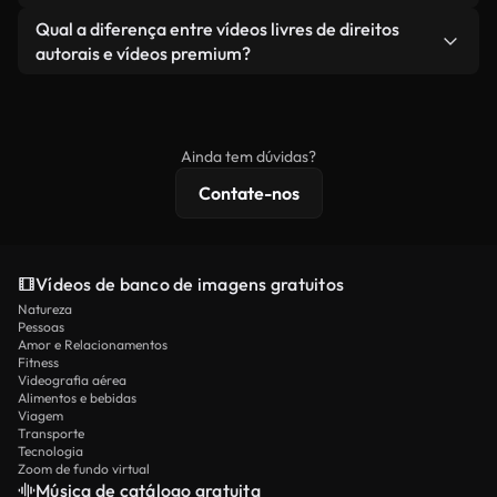
revendendo ou redistribuindo as imagens em si
Você recebe imagens limpas e prontas para usar.
Sim. Você pode cortar, recortar ou remixar nossos
Qual a diferença entre vídeos livres de direitos
como um produto independente.
vídeos livremente. Apenas certifique-se de que o
autorais e vídeos premium?
produto final esteja de acordo com nossa licença e
Os vídeos isentos de royalties incluem direitos
não seja redistribuído como conteúdo bruto de
comerciais, enquanto o conteúdo premium inclui
banco de imagens.
imagens exclusivas, resolução 4K e proteções de
Ainda tem dúvidas?
licenciamento estendidas.
Contate-nos
Vídeos de banco de imagens gratuitos
Natureza
Pessoas
Amor e Relacionamentos
Fitness
Videografia aérea
Alimentos e bebidas
Viagem
Transporte
Tecnologia
Zoom de fundo virtual
Música de catálogo gratuita