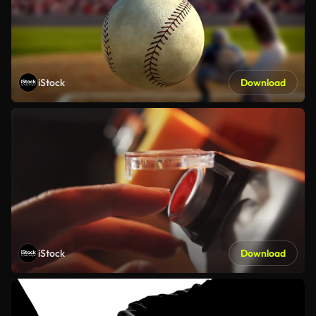
iStock
Download
iStock
Download