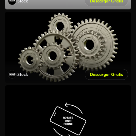
iStock
Descargar Gratis
iStock
Descargar Gratis