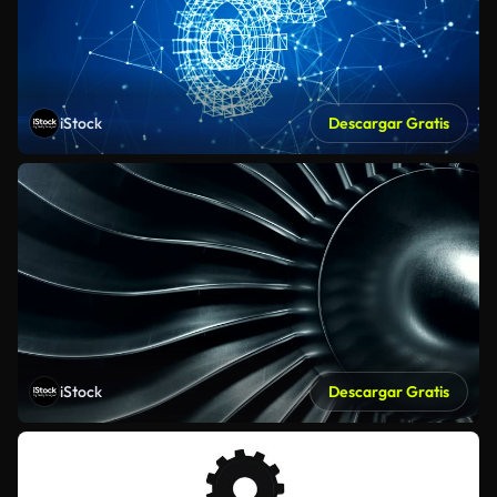
iStock
Descargar Gratis
iStock
Descargar Gratis