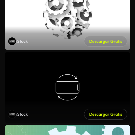
iStock
Descargar Gratis
iStock
Descargar Gratis