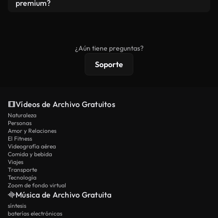
vídeos. Solo asegúrese de que el producto final no
premium?
se redistribuya como metraje de stock básico.
Los vídeos royalty-free incluyen derechos
comerciales estándar; el contenido premium
ofrece metraje exclusivo, resolución 4K y
¿Aún tiene preguntas?
protecciones de licencia extendidas.
Soporte
Vídeos de Archivo Gratuitos
Naturaleza
Personas
Amor y Relaciones
El Fitness
Videografía aérea
Comida y bebida
Viajes
Transporte
Tecnología
Zoom de fondo virtual
Música de Archivo Gratuita
síntesis
baterías electrónicas