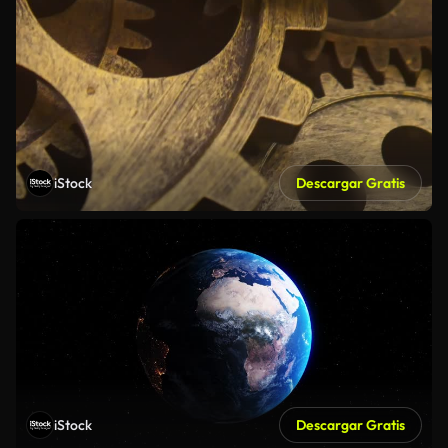
iStock
Descargar Gratis
iStock
Descargar Gratis