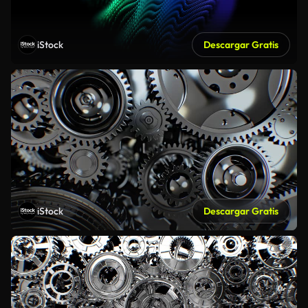
iStock
Descargar Gratis
iStock
Descargar Gratis