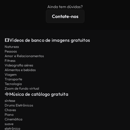
imagens exclusivas, resolução 4K e proteções de
Ainda tem dúvidas?
licenciamento estendidas.
Contate-nos
Vídeos de banco de imagens gratuitos
Natureza
Pessoas
Amor e Relacionamentos
Fitness
Videografia aérea
Alimentos e bebidas
Viagem
Transporte
Tecnologia
Zoom de fundo virtual
Música de catálogo gratuita
síntese
Drums Eletrônicos
Chaves
Piano
Cinemática
suave
eletrônico