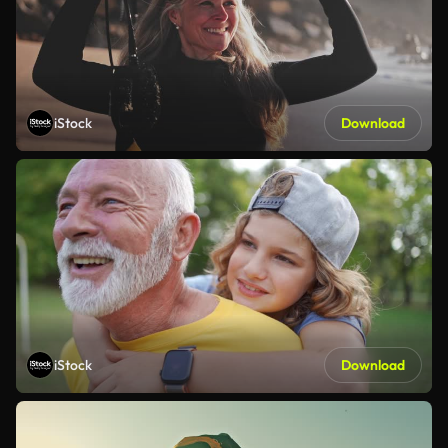
iStock
Download
iStock
Download