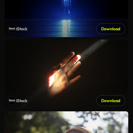
iStock
Download
iStock
Download