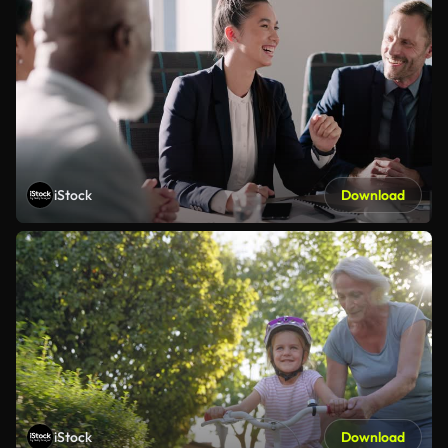
iStock
Download
iStock
Download