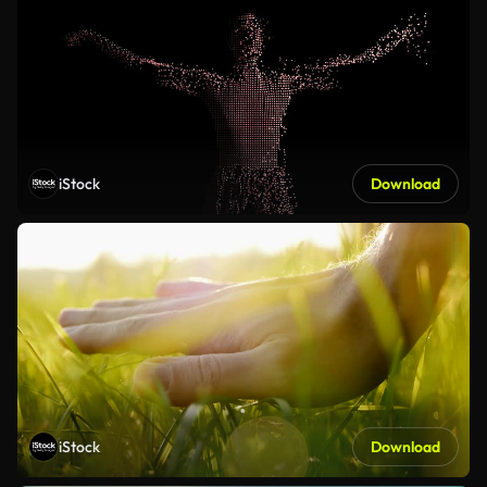
iStock
Download
iStock
Download