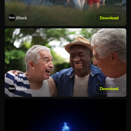
iStock
Download
iStock
Download