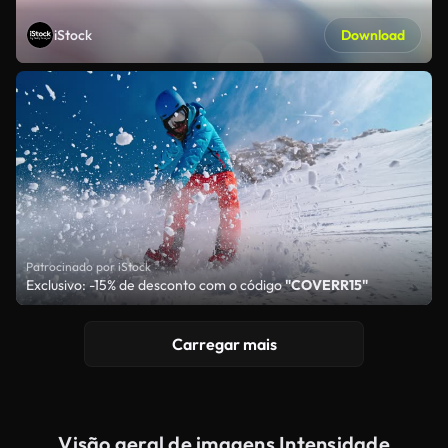
iStock
Download
Patrocinado por iStock
Exclusivo: -15% de desconto com o código
"COVERR15"
Carregar mais
Visão geral de imagens Intensidade