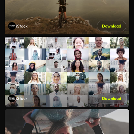
iStock
Download
iStock
Download