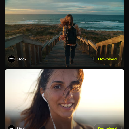
iStock
Download
iStock
Download