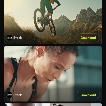
iStock
Download
iStock
Download