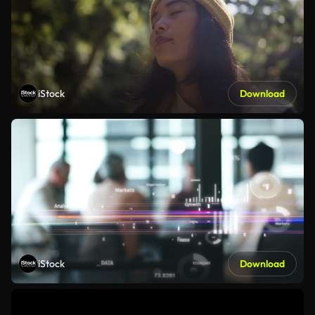
iStock
Download
iStock
Download