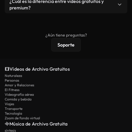
¿Cuál es la diferencia entre videos gratuitos y
vídeos. Solo asegúrese de que el producto final no
premium?
se redistribuya como metraje de stock básico.
Los vídeos royalty-free incluyen derechos
comerciales estándar; el contenido premium
ofrece metraje exclusivo, resolución 4K y
¿Aún tiene preguntas?
protecciones de licencia extendidas.
Soporte
Vídeos de Archivo Gratuitos
Naturaleza
Personas
Amor y Relaciones
El Fitness
Videografía aérea
Comida y bebida
Viajes
Transporte
Tecnología
Zoom de fondo virtual
Música de Archivo Gratuita
síntesis