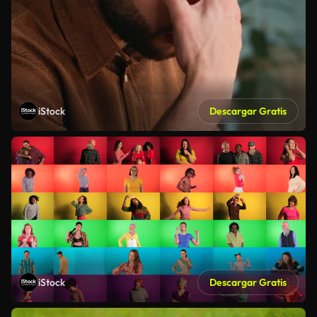
iStock
Descargar Gratis
iStock
Descargar Gratis