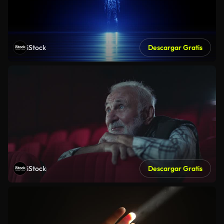
iStock
Descargar Gratis
iStock
Descargar Gratis