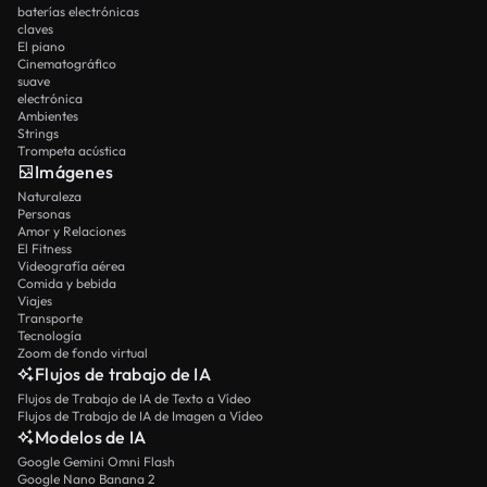
baterías electrónicas
claves
El piano
Cinematográfico
suave
electrónica
Ambientes
Strings
Trompeta acústica
Imágenes
Naturaleza
Personas
Amor y Relaciones
El Fitness
Videografía aérea
Comida y bebida
Viajes
Transporte
Tecnología
Zoom de fondo virtual
Flujos de trabajo de IA
Flujos de Trabajo de IA de Texto a Vídeo
Flujos de Trabajo de IA de Imagen a Vídeo
Modelos de IA
Google Gemini Omni Flash
Google Nano Banana 2