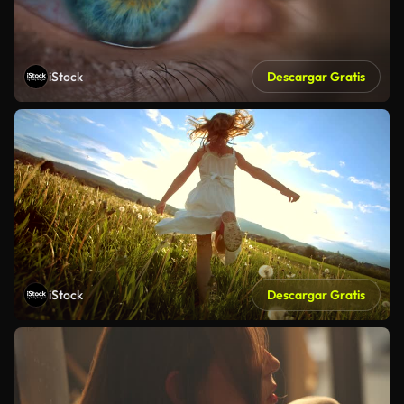
iStock
Descargar Gratis
iStock
Descargar Gratis