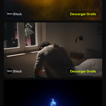
iStock
Descargar Gratis
iStock
Descargar Gratis