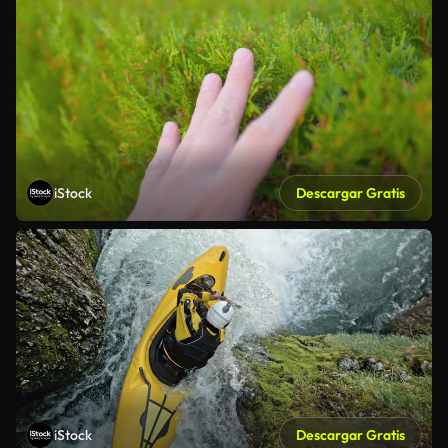
iStock
Descargar Gratis
iStock
Descargar Gratis