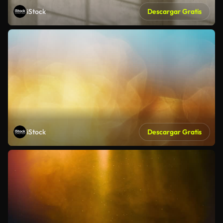
iStock
Descargar Gratis
iStock
Descargar Gratis