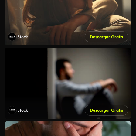
iStock
Descargar Gratis
iStock
Descargar Gratis