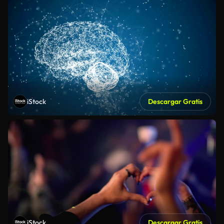
iStock
Descargar Gratis
iStock
Descargar Gratis