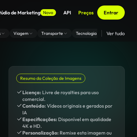
túdio de Marketing
API
Preços
Entrar
Novo
Ver tudo
s
Viagem
Transporte
Tecnologia
Zoom De Fundo
Resumo da Coleção de Imagens
Licença:
Livre de royalties para uso
comercial.
Conteúdo:
Vídeos originais e gerados por
IA
Especificações:
Disponível em qualidade
4K e HD.
Personalização:
Remixe esta imagem ou