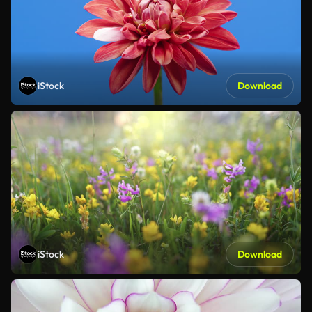
iStock
Download
iStock
Download