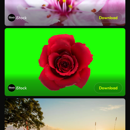
iStock
Download
iStock
Download