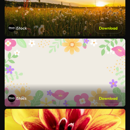
iStock
Download
iStock
Download