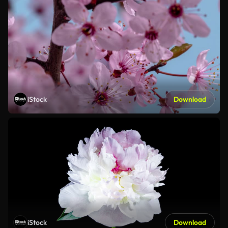
iStock
Download
iStock
Download