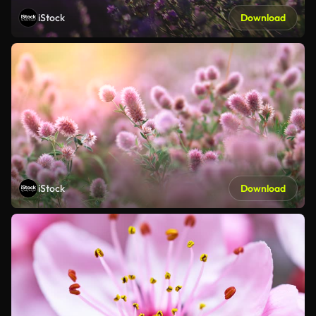
iStock
Download
iStock
Download