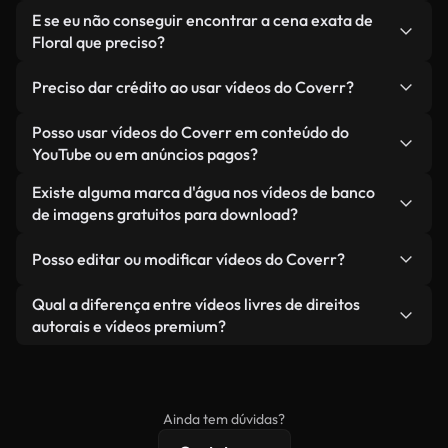
relacionadas a Floral, juntamente com vídeos
Não, se você selecionar nossas versões
E se eu não conseguir encontrar a cena exata de
gerados por IA. Cada vídeo é claramente
otimizadas. Oferecemos formatos leves e prontos
Floral que preciso?
identificado para que você sempre saiba o que
para a web, projetados para uso em segundo plano
Você pode criar um instantaneamente usando o
está usando.
— mantendo a alta qualidade, minimizando os
Preciso dar crédito ao usar vídeos do Coverr?
Coverr AI Studio. Basta descrever a cena — como
tempos de carregamento e melhorando métricas
"Floral ao pôr do sol" — e o Studio gerará um vídeo
Não é necessário dar crédito. Todos os vídeos em
Posso usar vídeos do Coverr em conteúdo do
como LCP.
personalizado para você em segundos, alinhado
nossa biblioteca são livres de direitos autorais e
YouTube ou em anúncios pagos?
com nossos padrões de licenciamento.
podem ser usados sem mencionar o criador —
Sim. Todas as imagens de arquivo da Coverr
Existe alguma marca d'água nos vídeos de banco
embora isso seja sempre bem-vindo.
podem ser usadas em vídeos monetizados do
de imagens gratuitos para download?
YouTube, promoções em redes sociais e anúncios
Não. Nenhum dos nossos vídeos gratuitos — sejam
de clientes — desde que você não esteja
Posso editar ou modificar vídeos do Coverr?
reais ou gerados por IA — inclui marcas d'água.
revendendo ou redistribuindo as imagens em si
Você recebe imagens limpas e prontas para usar.
Sim. Você pode cortar, recortar ou remixar nossos
Qual a diferença entre vídeos livres de direitos
como um produto independente.
vídeos livremente. Apenas certifique-se de que o
autorais e vídeos premium?
produto final esteja de acordo com nossa licença e
Os vídeos isentos de royalties incluem direitos
não seja redistribuído como conteúdo bruto de
comerciais, enquanto o conteúdo premium inclui
banco de imagens.
imagens exclusivas, resolução 4K e proteções de
Ainda tem dúvidas?
licenciamento estendidas.