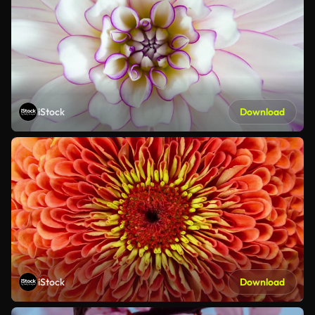
iStock
Download
iStock
Download