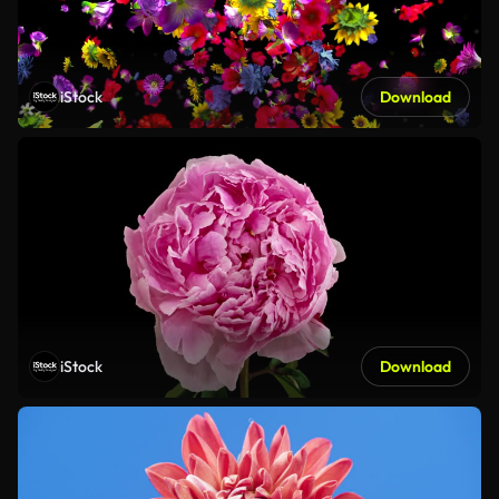
iStock
Download
iStock
Download