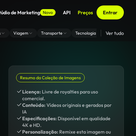
túdio de Marketing
API
Preços
Entrar
Novo
Ver tudo
s
Viagem
Transporte
Tecnologia
Zoom De Fundo
Resumo da Coleção de Imagens
Licença:
Livre de royalties para uso
comercial.
Conteúdo:
Vídeos originais e gerados por
IA
Especificações:
Disponível em qualidade
4K e HD.
Personalização:
Remixe esta imagem ou