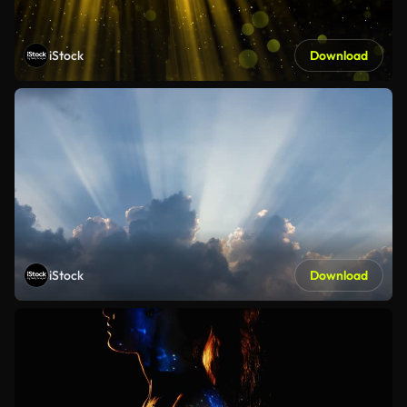
iStock
Download
iStock
Download