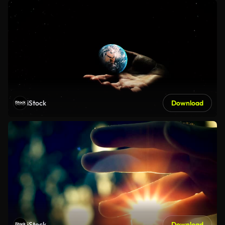
iStock
Download
iStock
Download