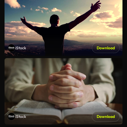
iStock
Download
iStock
Download