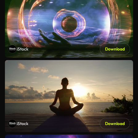
iStock
Download
iStock
Download