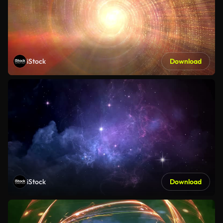
iStock
Download
iStock
Download