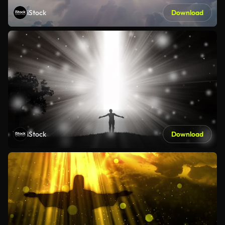
iStock
Download
iStock
Download