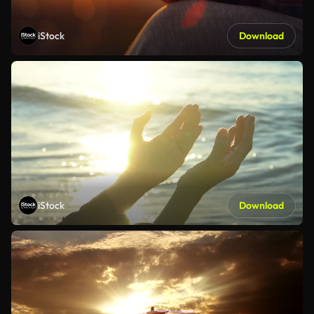
iStock
Download
iStock
Download