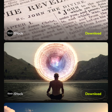
iStock
Download
iStock
Download