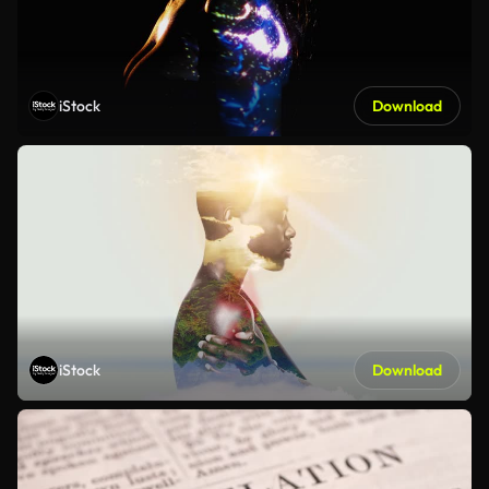
iStock
Download
iStock
Download