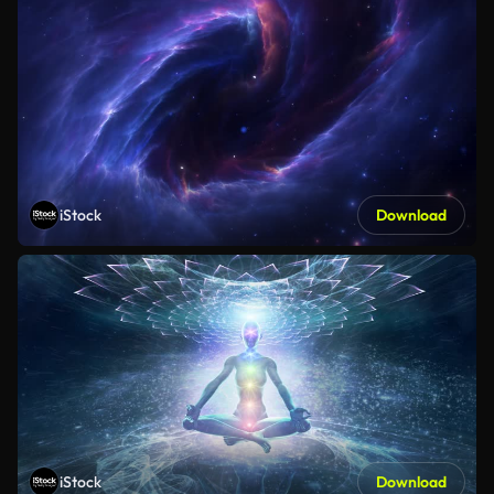
iStock
Download
iStock
Download